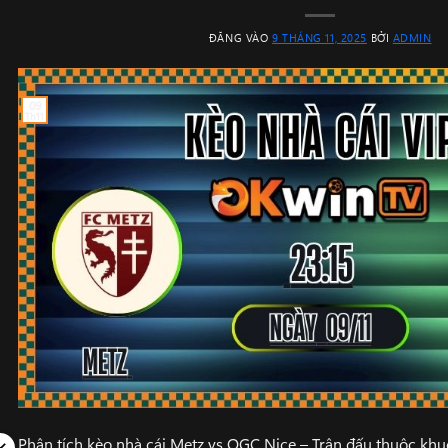
ĐĂNG VÀO
9 THÁNG 11, 2025
BỞI
ADMIN
09
Th11
Phân tích kèo nhà cái Metz vs OGC Nice – Trận đấu thuộc khu