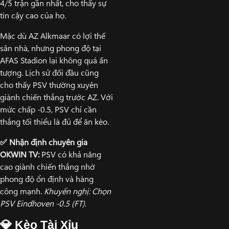
4/5 trận gần nhất, cho thấy sự
tin cậy cao của họ.
Mặc dù AZ Alkmaar có lợi thế
sân nhà, nhưng phong độ tại
AFAS Stadion lại không quá ấn
tượng. Lịch sử đối đầu cũng
cho thấy PSV thường xuyên
giành chiến thắng trước AZ. Với
mức chấp -0.5, PSV chỉ cần
thắng tối thiểu là đủ để ăn kèo.
✅ Nhận định chuyên gia
OKWIN TV:
PSV có khả năng
cao giành chiến thắng nhờ
phong độ ổn định và hàng
công mạnh.
Khuyến nghị: Chọn
PSV Eindhoven -0.5 (FT)
.
💎 Kèo Tài Xỉu