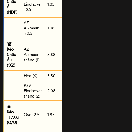
Châu
Eindhoven
1.85
Á
-0.5
(HDP)
AZ
Alkmaar
1.98
+0.5
🏆
Kèo
AZ
Châu
Alkmaar
5.88
Âu
thắng (1)
(1X2)
Hòa (X)
3.50
PSV
Eindhoven
2.08
thắng (2)
🔥
Kèo
Over 2.5
1.87
Tài/Xỉu
(O/U)