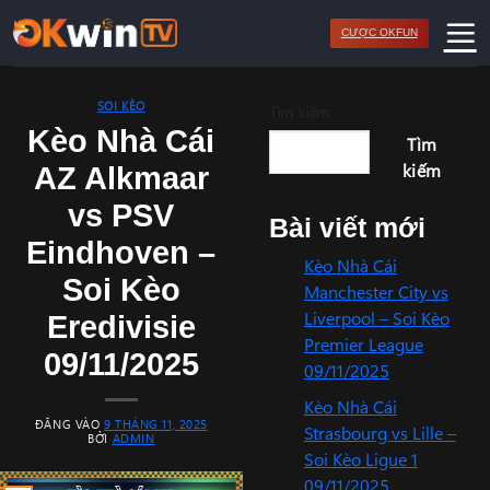
Bỏ
CƯỢC OKFUN
qua
nội
dung
SOI KÈO
Tìm kiếm
Kèo Nhà Cái
Tìm
kiếm
AZ Alkmaar
vs PSV
Bài viết mới
Eindhoven –
Kèo Nhà Cái
Soi Kèo
Manchester City vs
Liverpool – Soi Kèo
Eredivisie
Premier League
09/11/2025
09/11/2025
Kèo Nhà Cái
ĐĂNG VÀO
9 THÁNG 11, 2025
Strasbourg vs Lille –
BỞI
ADMIN
Soi Kèo Ligue 1
09/11/2025