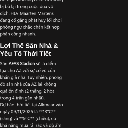
bị bỏ lại trong cuộc đua vô
địch. HLV Maarten Martens
đang cố gắng phát huy lối chơi
phòng ngự chắc chắn kết hợp
phản công nhanh.
Lợi Thế Sân Nhà &
Yếu Tố Thời Tiết
Sân
AFAS Stadion
sẽ là điểm
tựa cho AZ với sự cổ vũ của
khán giả nhà. Tuy nhiên, phong
độ sân nhà của AZ lại không
quá ổn định (2 thắng, 2 hòa
trong 4 trận gần nhất).
Dự báo thời tiết tại Alkmaar vào
ngày 09/11/2025 là **13°C**
(sáng) và **9°C** (chiều), có
khả năng mưa rải rác và độ ẩm