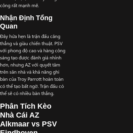
công rất mạnh mẽ.
Nhận Định Tổng
Quan
Đây hứa hẹn là trận đấu căng
thẳng và giàu chiến thuật. PSV
với phong độ cao và hàng công
sáng tạo được đánh giá nhỉnh
hơn, nhưng AZ với quyết tâm
trên sân nhà và khả năng ghi
bàn của Troy Parrott hoàn toàn
có thể tạo bất ngờ. Trận đấu có
thể sẽ có nhiều bàn thắng.
Phân Tích Kèo
Nhà Cái AZ
Alkmaar vs PSV
Eindhoven