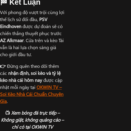
🏁 Kết Luận
Với phong độ vượt trội cùng lợi
thế lịch sử đối đầu,
PSV
Eindhoven
được dự đoán sẽ có
chiến thắng thuyết phục trước
AZ Alkmaar
. Cửa trên và kèo Tài
vẫn là hai lựa chọn sáng giá
cho giới đầu tư.
👉
Đừng quên theo dõi thêm
các
nhận định, soi kèo và tỷ lệ
kèo nhà cái hôm nay
được cập
nhật mỗi ngày tại
OKWIN TV –
Soi Kèo Nhà Cái Chuẩn Chuyên
Gia
.
📺
Xem bóng đá trực tiếp –
Không giật, không quảng cáo –
chỉ có tại OKWIN TV