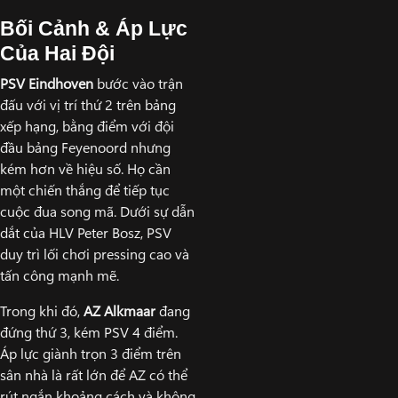
Bối Cảnh & Áp Lực
Của Hai Đội
PSV Eindhoven
bước vào trận
đấu với vị trí thứ 2 trên bảng
xếp hạng, bằng điểm với đội
đầu bảng Feyenoord nhưng
kém hơn về hiệu số. Họ cần
một chiến thắng để tiếp tục
cuộc đua song mã. Dưới sự dẫn
dắt của HLV Peter Bosz, PSV
duy trì lối chơi pressing cao và
tấn công mạnh mẽ.
Trong khi đó,
AZ Alkmaar
đang
đứng thứ 3, kém PSV 4 điểm.
Áp lực giành trọn 3 điểm trên
sân nhà là rất lớn để AZ có thể
rút ngắn khoảng cách và không