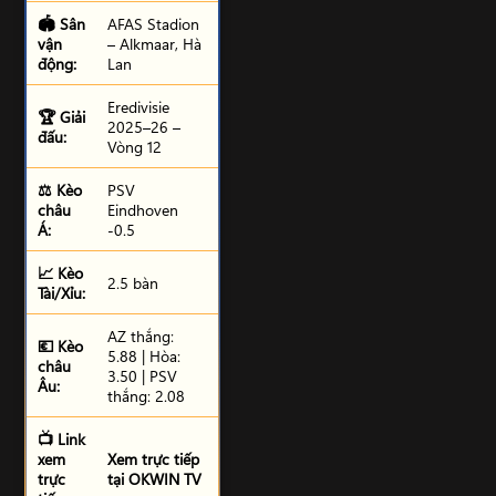
🏟️ Sân
AFAS Stadion
vận
– Alkmaar, Hà
động:
Lan
Eredivisie
🏆 Giải
2025–26 –
đấu:
Vòng 12
⚖️ Kèo
PSV
châu
Eindhoven
Á:
-0.5
📈 Kèo
2.5 bàn
Tài/Xỉu:
AZ thắng:
💶 Kèo
5.88 | Hòa:
châu
3.50 | PSV
Âu:
thắng: 2.08
📺 Link
xem
Xem trực tiếp
trực
tại OKWIN TV