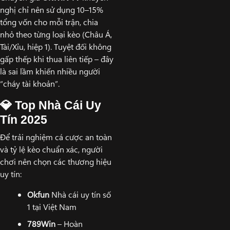
nghị chỉ nên sử dụng 10–15%
tổng vốn cho mỗi trận, chia
nhỏ theo từng loại kèo (Châu Á,
Tài/Xỉu, hiệp 1). Tuyệt đối không
gấp thếp khi thua liên tiếp – đây
là sai lầm khiến nhiều người
“cháy tài khoản”.
💎 Top Nhà Cái Uy
Tín 2025
Để trải nghiệm cá cược an toàn
và tỷ lệ kèo chuẩn xác, người
chơi nên chọn các thương hiệu
uy tín:
Okfun
Nhà cái uy tín số
1 tại Việt Nam
789Win
– Hoàn