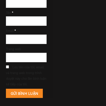
Tên
*
Email
*
Trang web
Lưu tên của tôi, email,
và trang web trong trình
duyệt này cho lần bình luận
kế tiếp của tôi.