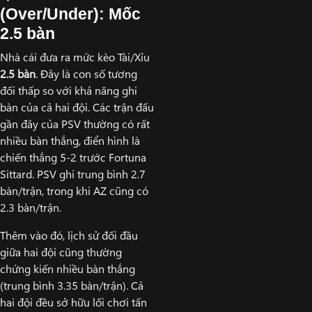
(Over/Under): Mốc
2.5 bàn
Nhà cái đưa ra mức kèo Tài/Xỉu
2.5 bàn
. Đây là con số tương
đối thấp so với khả năng ghi
bàn của cả hai đội. Các trận đấu
gần đây của PSV thường có rất
nhiều bàn thắng, điển hình là
chiến thắng 5-2 trước Fortuna
Sittard. PSV ghi trung bình 2.7
bàn/trận, trong khi AZ cũng có
2.3 bàn/trận.
Thêm vào đó, lịch sử đối đầu
giữa hai đội cũng thường
chứng kiến nhiều bàn thắng
(trung bình 3.35 bàn/trận). Cả
hai đội đều sở hữu lối chơi tấn