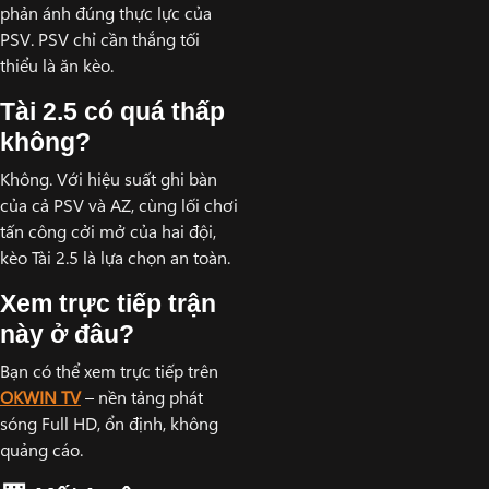
phản ánh đúng thực lực của
PSV. PSV chỉ cần thắng tối
thiểu là ăn kèo.
Tài 2.5 có quá thấp
không?
Không. Với hiệu suất ghi bàn
của cả PSV và AZ, cùng lối chơi
tấn công cởi mở của hai đội,
kèo Tài 2.5 là lựa chọn an toàn.
Xem trực tiếp trận
này ở đâu?
Bạn có thể xem trực tiếp trên
OKWIN TV
– nền tảng phát
sóng Full HD, ổn định, không
quảng cáo.