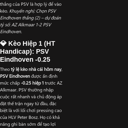
thắng của PSV là hợp lý để vào
kèo.
Khuyến nghị: Chọn PSV
Eindhoven thắng (2) – dự đoán
tỷ số: AZ Alkmaar 1-2 PSV
Eindhoven.
💎 Kèo Hiệp 1 (HT
Handicap): PSV
Eindhoven -0.25
Theo
tỷ lệ kèo nhà cái hôm nay
,
PSV Eindhoven
được ấn định
mức chấp
-0.25 hiệp 1
trước AZ
Alkmaar. PSV thường nhập
cuộc rất nhanh và chủ động áp
đặt thế trận ngay từ đầu, đặc
biệt là với lối chơi pressing cao
của HLV Peter Bosz. Họ có khả
năng ghi bàn sớm để tạo lợi