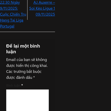
22:30 Ngày
AJ Auxerre –
9/11/2025:
Soi Kèo Ligue 1
Cuộc Chiến Trụ
09/11/2025
Hạng Tại Liga
Portugal
Để lại một bình
luận
Email của bạn sẽ không
được hiển thị công khai.
Các trường bắt buộc
được đánh dấu
*
Bình luận
*