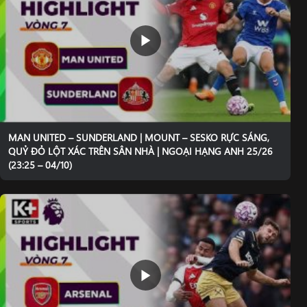
MAN UNITED – SUNDERLAND | MOUNT – SESKO RỰC SÁNG,
QUỶ ĐỎ LỘT XÁC TRÊN SÂN NHÀ | NGOẠI HẠNG ANH 25/26
(23:25 – 04/10)