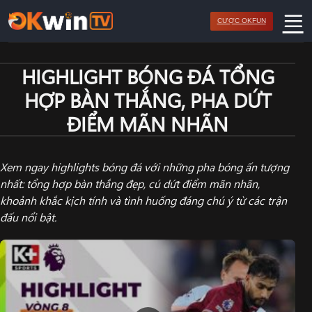
Bỏ
CƯỢC OKFUN
qua
nội
dung
HIGHLIGHT BÓNG ĐÁ TỔNG
HỢP BÀN THẮNG, PHA DỨT
ĐIỂM MÃN NHÃN
Xem ngay highlights bóng đá với những pha bóng ấn tượng
nhất: tổng hợp bàn thắng đẹp, cú dứt điểm mãn nhãn,
khoảnh khắc kịch tính và tình huống đáng chú ý từ các trận
đấu nổi bật.