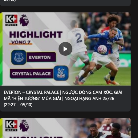
EVERTON – CRYSTAL PALACE | NGƯỢC DÒNG CẢM XÚC, GIẢI
MÃ “HIỆN TƯỢNG” MÙA GIẢI | NGOẠI HẠNG ANH 25/26
(22:27 – 05/10)