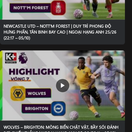
NEWCASTLE UTD – NOTT’M FOREST | DUY TRÌ PHONG ĐỘ
HƯNG PHẤN, TÂN BINH BAY CAO | NGOẠI HẠNG ANH 25/26
(22:17 – 05/10)
WOLVES – BRIGHTON: MÒNG BIỂN CHẬT VẬT, BẦY SÓI ĐÁNH