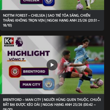
NOTTM FOREST – CHELSEA | SAO TRẺ TỎA SÁNG, CHIẾN
THẮNG KHÔNG TRỌN VẸN | NGOẠI HẠNG ANH 25/26 (20:51 –
18/10)
BRENTFORD – MAN CITY | NGƯỜI HÙNG QUEN THUỘC, CHUỖI
BẤT BẠI ĐƯỢC KÉO DÀI | NGOẠI HẠNG ANH 25/26 (00:42 –
06/10)