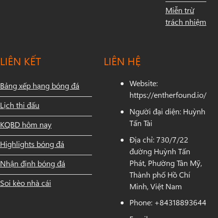
Miễn trừ
trách nhiệm
LIÊN KẾT
LIÊN HỆ
Website:
Bảng xếp hạng bóng đá
https://entherfound.io/
Lịch thi đấu
Người đại diện: Huỳnh
Tấn Tài
KQBD hôm nay
Địa chỉ: 730/7/22
Highlights bóng đá
đường Huỳnh Tấn
Phát, Phường Tân Mỹ,
Nhận định bóng đá
Thành phố Hồ Chí
Soi kèo nhà cái
Minh, Việt Nam
Phone: +84318893644