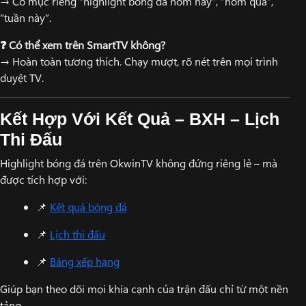
→ Có mục riêng “highlight bóng đá hôm nay”, “hôm qua”,
“tuần này”.
❓ Có thể xem trên SmartTV không?
→ Hoàn toàn tương thích. Chạy mượt, rõ nét trên mọi trình
duyệt TV.
Kết Hợp Với Kết Quả – BXH – Lịch
Thi Đấu
Highlight bóng đá trên OkwinTV không đứng riêng lẻ – mà
được tích hợp với:
📌
Kết quả bóng đá
📌
Lịch thi đấu
📌
Bảng xếp hạng
Giúp bạn theo dõi mọi khía cạnh của trận đấu chỉ từ một nền
tảng.