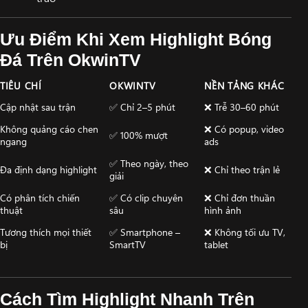
Ưu Điểm Khi Xem Highlight Bóng
Đá Trên OkwinTV
TIÊU CHÍ
OKWINTV
NỀN TẢNG KHÁC
Cập nhật sau trận
✅ Chỉ 2–5 phút
❌ Trễ 30–60 phút
Không quảng cáo chen
❌ Có popup, video
✅ 100% mượt
ngang
ads
✅ Theo ngày, theo
Đa định dạng highlight
❌ Chỉ theo trận lẻ
giải
Có phân tích chiến
✅ Có clip chuyên
❌ Chỉ đơn thuần
thuật
sâu
hình ảnh
Tương thích mọi thiết
✅ Smartphone –
❌ Không tối ưu TV,
bị
SmartTV
tablet
Cách Tìm Highlight Nhanh Trên