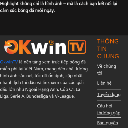
Highlight không chỉ là hình ảnh – mà là cách bạn kết nối lại
cảm xúc bóng đá mỗi ngày.
THÔNG
TIN
CHUNG
OkwinTV
là nền tảng xem trực tiếp bóng đá
Về chúng
miễn phí tại Việt Nam, mang đến chất lượng
tôi
hình ảnh sắc nét, tốc độ ổn định, cập nhật
nhanh lịch thi đấu và link xem của các giải
Liên hệ
đấu lớn như Ngoại Hạng Anh, Cúp C1, La
Tuyển dụng
Liga, Serie A, Bundesliga và V-League.
Câu hỏi
thường gặp
Bản quyền