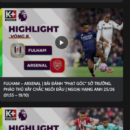
FULHAM – ARSENAL | BÀI ĐÁNH “PHẠT GÓC” SỞ TRƯỞNG,
PHÁO THỦ XÂY CHẮC NGÔI ĐẦU | NGOẠI HẠNG ANH 25/26
(01:55 – 19/10)