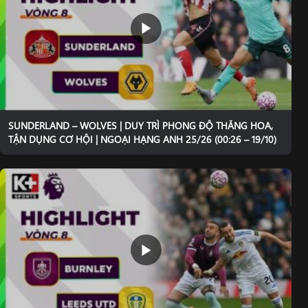
SUNDERLAND – WOLVES | DUY TRÌ PHONG ĐỘ THĂNG HOA,
TẬN DỤNG CƠ HỘI | NGOẠI HẠNG ANH 25/26 (00:26 – 19/10)