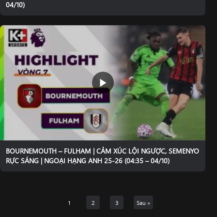
04/10)
BOURNEMOUTH – FULHAM | CẢM XÚC LỘI NGƯỢC, SEMENYO
RỰC SÁNG | NGOẠI HẠNG ANH 25-26 (04:35 – 04/10)
1
2
3
Sau »