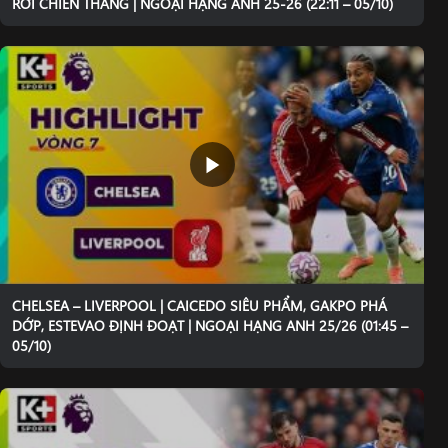
RƠI CHIẾN THẮNG | NGOẠI HẠNG ANH 25-26 (22:11 – 05/10)
CHELSEA – LIVERPOOL | CAICEDO SIÊU PHẨM, GAKPO PHÁ
DỚP, ESTEVAO ĐỊNH ĐOẠT | NGOẠI HẠNG ANH 25/26 (01:45 –
05/10)