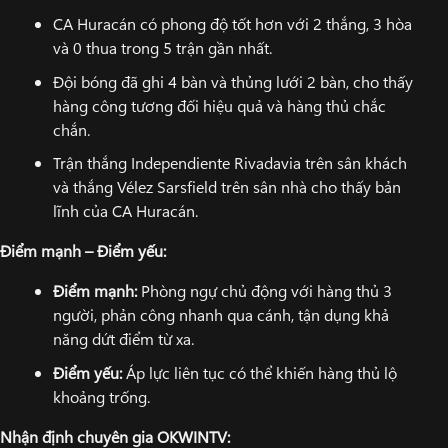
CA Huracán có phong độ tốt hơn với 2 thắng, 3 hòa
và 0 thua trong 5 trận gần nhất.
Đội bóng đã ghi 4 bàn và thủng lưới 2 bàn, cho thấy
hàng công tương đối hiệu quả và hàng thủ chắc
chắn.
Trận thắng Independiente Rivadavia trên sân khách
và thắng Vélez Sarsfield trên sân nhà cho thấy bản
lĩnh của CA Huracán.
Điểm mạnh – Điểm yếu:
Điểm mạnh:
Phòng ngự chủ động với hàng thủ 3
người, phản công nhanh qua cánh, tận dụng khả
năng dứt điểm từ xa.
Điểm yếu:
Áp lực liên tục có thể khiến hàng thủ lộ
khoảng trống.
Nhận định chuyên gia OKWINTV: