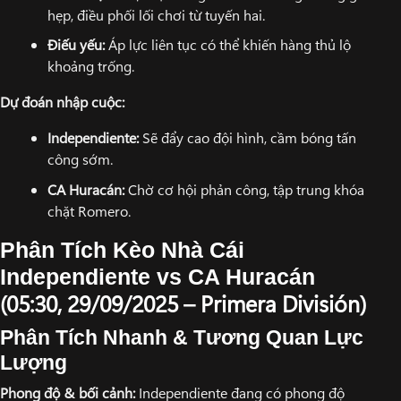
hẹp, điều phối lối chơi từ tuyến hai.
Điếu yếu:
Áp lực liên tục có thể khiến hàng thủ lộ
khoảng trống.
Dự đoán nhập cuộc:
Independiente:
Sẽ đẩy cao đội hình, cầm bóng tấn
công sớm.
CA Huracán:
Chờ cơ hội phản công, tập trung khóa
chặt Romero.
Phân Tích Kèo Nhà Cái
Independiente vs CA Huracán
(05:30, 29/09/2025 – Primera División)
Phân Tích Nhanh & Tương Quan Lực
Lượng
Phong độ & bối cảnh:
Independiente đang có phong độ