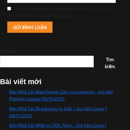
Lưu tên của tôi, email, và trang web trong trình duyệt
này cho lần bình luận kế tiếp của tôi.
Tìm kiếm
Tìm
kiếm
Bài viết mới
Kèo Nhà Cái Manchester City vs Liverpool – Soi Kèo
Premier League 09/11/2025
Kèo Nhà Cái Strasbourg vs Lille – Soi Kèo Ligue 1
09/11/2025
Kèo Nhà Cái Metz vs OGC Nice – Soi Kèo Ligue 1