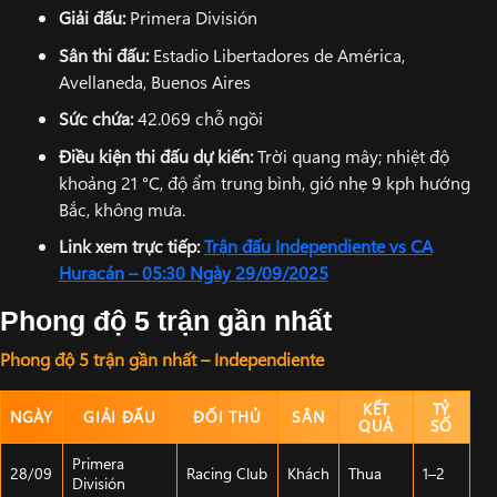
Giải đấu:
Primera División
Sân thi đấu:
Estadio Libertadores de América,
Avellaneda, Buenos Aires
Sức chứa:
42.069 chỗ ngồi
Điều kiện thi đấu dự kiến:
Trời quang mây; nhiệt độ
khoảng 21 °C, độ ẩm trung bình, gió nhẹ 9 kph hướng
Bắc, không mưa.
Link xem trực tiếp:
Trận đấu Independiente vs CA
Huracán – 05:30 Ngày 29/09/2025
Phong độ 5 trận gần nhất
Phong độ 5 trận gần nhất – Independiente
KẾT
TỶ
NGÀY
GIẢI ĐẤU
ĐỐI THỦ
SÂN
QUẢ
SỐ
Primera
28/09
Racing Club
Khách
Thua
1–2
División