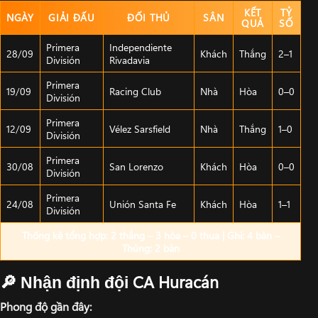
KẾT
TỶ
NGÀY
GIẢI ĐẤU
ĐỐI THỦ
SÂN
QUẢ
SỐ
Primera
Independiente
28/09
Khách
Thắng
2–1
División
Rivadavia
Primera
19/09
Racing Club
Nhà
Hòa
0–0
División
Primera
12/09
Vélez Sarsfield
Nhà
Thắng
1–0
División
Primera
30/08
San Lorenzo
Khách
Hòa
0–0
División
Primera
24/08
Unión Santa Fe
Khách
Hòa
1–1
División
Thống kê tổng hợp: 2 thắng – 3 hòa – 0 thua | Ghi: 4 bàn –
Thủng: 2 bàn
CA Huracán
🔎 Nhận định đội
Phong độ gần đây: