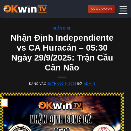
Bỏ
CƯỢC OKFUN
qua
nội
dung
NHẬN ĐỊNH
Nhận Định Independiente
vs CA Huracán – 05:30
Ngày 29/9/2025: Trận Cầu
Cân Não
ĐĂNG VÀO
28 THÁNG 9, 2025
BỞI
ADMIN
28
Th9