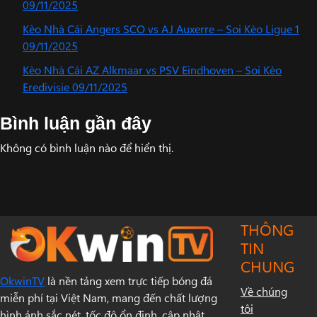
09/11/2025
Kèo Nhà Cái Angers SCO vs AJ Auxerre – Soi Kèo Ligue 1
09/11/2025
Kèo Nhà Cái AZ Alkmaar vs PSV Eindhoven – Soi Kèo
Eredivisie 09/11/2025
Bình luận gần đây
Không có bình luận nào để hiển thị.
THÔNG
TIN
CHUNG
OkwinTV
là nền tảng xem trực tiếp bóng đá
Về chúng
miễn phí tại Việt Nam, mang đến chất lượng
tôi
hình ảnh sắc nét, tốc độ ổn định, cập nhật