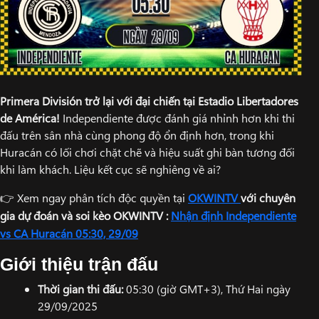
Primera División trở lại với đại chiến tại Estadio Libertadores
de América!
Independiente được đánh giá nhỉnh hơn khi thi
đấu trên sân nhà cùng phong độ ổn định hơn, trong khi
Huracán có lối chơi chặt chẽ và hiệu suất ghi bàn tương đối
khi làm khách. Liệu kết cục sẽ nghiêng về ai?
👉 Xem ngay phân tích độc quyền tại
OKWINTV
với chuyên
gia dự đoán và soi kèo OKWINTV :
Nhận định Independiente
vs CA Huracán 05:30, 29/09
Giới thiệu trận đấu
Thời gian thi đấu:
05:30 (giờ GMT+3), Thứ Hai ngày
29/09/2025