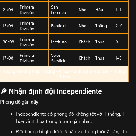
Primera
San
21/09
Nhà
Hòa
1–1
División
Lorenzo
Primera
13/09
Banfield
Nhà
Thắng
2–0
División
Primera
30/08
Instituto
Khách
Thua
0–1
División
Primera
Vélez
17/08
Khách
Thua
1–3
División
Sarsfield
Thống kê tổng hợp: 1 thắng – 1 hòa – 3 thua | Ghi: 5 bàn – Thủng:
7 bàn
Independiente
🔎 Nhận định đội
Phong độ gần đây:
Independiente có phong độ không tốt với 1 thắng, 1
hòa và 3 thua trong 5 trận gần nhất.
Đội bóng chỉ ghi được 5 bàn và thủng lưới 7 bàn, cho