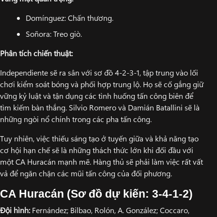
Domínguez: Chấn thương.
Soñora: Treo giò.
Phân tích chiến thuật:
Independiente sẽ ra sân với sơ đồ 4-2-3-1, tập trung vào lối
chơi kiểm soát bóng và phối hợp trung lộ. Họ sẽ cố gắng giữ
vững kỷ luật và tận dụng các tình huống tấn công biên để
tìm kiếm bàn thắng. Silvio Romero và Damián Batallini sẽ là
những ngòi nổ chính trong các pha tấn công.
Tuy nhiên, việc thiếu sáng tạo ở tuyến giữa và khả năng tạo
cơ hội hạn chế sẽ là những thách thức lớn khi đối đầu với
một CA Huracán mạnh mẽ. Hàng thủ sẽ phải làm việc rất vất
vả để ngăn chặn các mũi tấn công của đối phương.
CA Huracán (Sơ đồ dự kiến: 3-4-1-2)
Đội hình:
Fernández; Bilbao, Rolón, A. González; Coccaro,