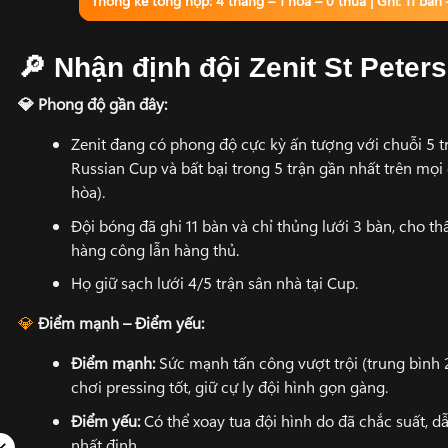
Thống kê tổng hợp: 4 thắng – 1 hòa – 0 thua | Ghi: 11 bàn
🔎 Nhận định đội Zenit St Peter
💎 Phong độ gần đây:
Zenit đang có phong độ cực kỳ ấn tượng với chuỗi 5 tr
Russian Cup và bất bại trong 5 trận gần nhất trên mọi 
hòa).
Đội bóng đã ghi 11 bàn và chỉ thủng lưới 3 bàn, cho t
hàng công lẫn hàng thủ.
Họ giữ sạch lưới 4/5 trận sân nhà tại Cup.
💎
Điểm mạnh – Điểm yếu:
Điểm mạnh:
Sức mạnh tấn công vượt trội (trung bình 2
chơi pressing tốt, giữ cự ly đội hình gọn gàng.
Điểm yếu:
Có thể xoay tua đội hình do đã chắc suất, d
nhất định.