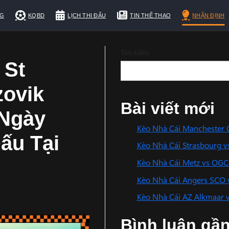
NG
KQBD
LỊCH THI ĐẤU
TIN THỂ THAO
NHẬN ĐỊNH
Tìm kiếm
 St
zovik
Bài viết mới
 Ngày
Kèo Nhà Cái Manchester C
ấu Tại
Kèo Nhà Cái Strasbourg vs
Kèo Nhà Cái Metz vs OGC 
Kèo Nhà Cái Angers SCO v
Kèo Nhà Cái AZ Alkmaar v
Bình luận gầ