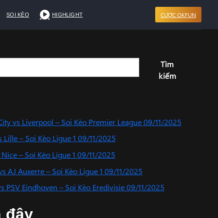
CƯỢC OKFUN
SOI KÈO
HIGHLIGHT
Tìm
kiếm
ity vs Liverpool – Soi Kèo Premier League 09/11/2025
 Lille – Soi Kèo Ligue 1 09/11/2025
Nice – Soi Kèo Ligue 1 09/11/2025
s AJ Auxerre – Soi Kèo Ligue 1 09/11/2025
s PSV Eindhoven – Soi Kèo Eredivisie 09/11/2025
n đây