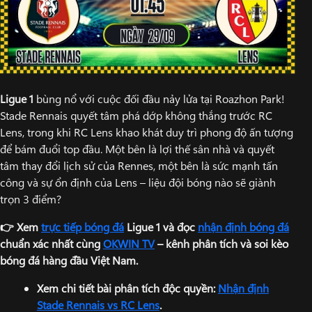
Ligue 1
bùng nổ với cuộc đối đầu nảy lửa tại Roazhon Park!
Stade Rennais quyết tâm phá dớp không thắng trước RC
Lens, trong khi RC Lens khao khát duy trì phong độ ấn tượng
để bám đuổi top đầu. Một bên là lợi thế sân nhà và quyết
tâm thay đổi lịch sử của Rennes, một bên là sức mạnh tấn
công và sự ổn định của Lens – liệu đội bóng nào sẽ giành
trọn 3 điểm?
👉 Xem
trực tiếp bóng đá
Ligue 1 và đọc
nhận định bóng đá
chuẩn xác nhất cùng
OKWIN TV
– kênh phân tích và soi kèo
bóng đá hàng đầu Việt Nam.
Xem chi tiết bài phân tích độc quyền:
Nhận định
Stade Rennais vs RC Lens
.