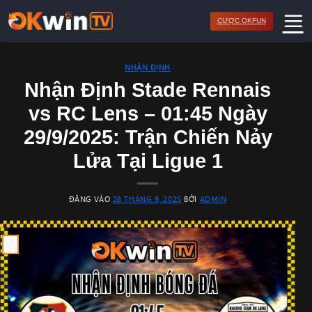
Bỏ
CƯỢC OKFUN
qua
nội
dung
NHẬN ĐỊNH
Nhận Định Stade Rennais
vs RC Lens – 01:45 Ngày
29/9/2025: Trận Chiến Nảy
Lửa Tại Ligue 1
ĐĂNG VÀO
28 THÁNG 9, 2025
BỞI
ADMIN
28
Th9