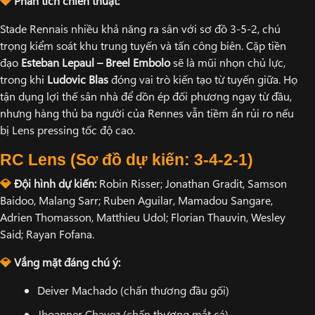
💎
Phân tích chiến thuật:
Stade Rennais nhiều khả năng ra sân với sơ đồ 3-5-2, chú
trọng kiểm soát khu trung tuyến và tấn công biên. Cặp tiền
đạo
Esteban Lepaul – Breel Embolo
sẽ là mũi nhọn chủ lực,
trong khi
Ludovic Blas
đóng vai trò kiến tạo từ tuyến giữa. Họ
tận dụng lợi thế sân nhà để dồn ép đối phương ngay từ đầu,
nhưng hàng thủ ba người của Rennes vẫn tiềm ẩn rủi ro nếu
bị Lens pressing tốc độ cao.
RC Lens (Sơ đồ dự kiến: 3-4-2-1)
💎
Đội hình dự kiến:
Robin Risser; Jonathan Gradit, Samson
Baidoo, Malang Sarr; Ruben Aguilar, Mamadou Sangare,
Adrien Thomasson, Matthieu Udol; Florian Thauvin, Wesley
Said; Rayan Fofana.
💎
Vắng mặt đáng chú ý:
Deiver Machado (chấn thương đầu gối)
Jhoanner Chavez (chấn thương mắt cá)