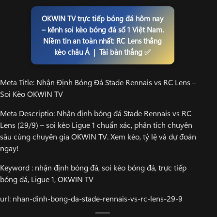
OKWIN TV trực tiếp bóng đá hôm nay
–
kênh soi kèo bóng đá số 1 Việt Nam
.
Niềm tin an toàn nhất: RC Lens thắng
kèo châu Á | Tài bàn thắng ✅
Meta Title: Nhận Định Bóng Đá Stade Rennais vs RC Lens –
Soi Kèo OKWIN TV
Meta Descriptio: Nhận định bóng đá Stade Rennais vs RC
Lens (29/9) – soi kèo Ligue 1 chuẩn xác, phân tích chuyên
sâu cùng chuyên gia OKWIN TV. Xem kèo, tỷ lệ và dự đoán
ngay!
Keyword : nhận định bóng đá, soi kèo bóng đá, trực tiếp
bóng đá, Ligue 1, OKWIN TV
url: nhan-dinh-bong-da-stade-rennais-vs-rc-lens-29-9