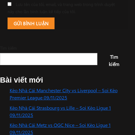
Lưu tên của tôi, email, và trang web trong trình duyệt
này cho lần bình luận kế tiếp của tôi.
Tìm kiếm
Tìm
kiếm
Bài viết mới
Kèo Nhà Cái Manchester City vs Liverpool – Soi Kèo
Premier League 09/11/2025
Kèo Nhà Cái Strasbourg vs Lille – Soi Kèo Ligue 1
09/11/2025
Kèo Nhà Cái Metz vs OGC Nice – Soi Kèo Ligue 1
09/11/2025