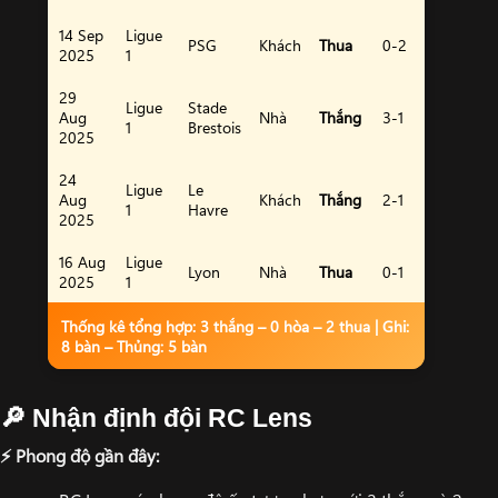
14 Sep
Ligue
PSG
Khách
Thua
0-2
2025
1
29
Ligue
Stade
Aug
Nhà
Thắng
3-1
1
Brestois
2025
24
Ligue
Le
Aug
Khách
Thắng
2-1
1
Havre
2025
16 Aug
Ligue
Lyon
Nhà
Thua
0-1
2025
1
Thống kê tổng hợp: 3 thắng – 0 hòa – 2 thua | Ghi:
8 bàn – Thủng: 5 bàn
🔎 Nhận định đội RC Lens
⚡ Phong độ gần đây: