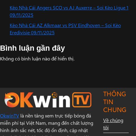
Kèo Nhà Cái Angers SCO vs AJ Auxerre – Soi Kèo Ligue 1
09/11/2025
Kèo Nhà Cái AZ Alkmaar vs PSV Eindhoven – Soi Kèo
Eredivisie 09/11/2025
Bình luận gần đây
Không có bình luận nào để hiển thị.
THÔNG
TIN
CHUNG
OkwinTV
là nền tảng xem trực tiếp bóng đá
Về chúng
miễn phí tại Việt Nam, mang đến chất lượng
tôi
hình ảnh sắc nét, tốc độ ổn định, cập nhật