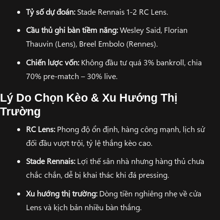
Tỷ số dự đoán:
Stade Rennais 1-2 RC Lens.
Cầu thủ ghi bàn tiềm năng:
Wesley Said, Florian
Thauvin (Lens), Breel Embolo (Rennes).
Chiến lược vốn:
Không đầu tư quá 3% bankroll, chia
70% pre-match – 30% live.
Lý Do Chọn Kèo & Xu Hướng Thị
Trường
RC Lens:
Phong độ ổn định, hàng công mạnh, lịch sử
đối đầu vượt trội, tỷ lệ thắng kèo cao.
Stade Rennais:
Lợi thế sân nhà nhưng hàng thủ chưa
chắc chắn, dễ bị khai thác khi đá pressing.
Xu hướng thị trường:
Dòng tiền nghiêng nhẹ về cửa
Lens và kịch bản nhiều bàn thắng.