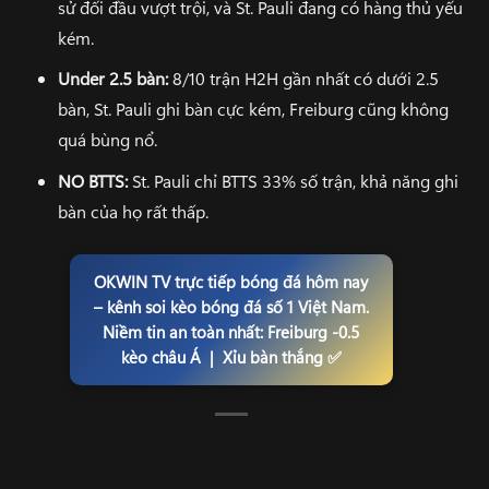
sử đối đầu vượt trội, và St. Pauli đang có hàng thủ yếu
kém.
Under 2.5 bàn:
8/10 trận H2H gần nhất có dưới 2.5
bàn, St. Pauli ghi bàn cực kém, Freiburg cũng không
quá bùng nổ.
NO BTTS:
St. Pauli chỉ BTTS 33% số trận, khả năng ghi
bàn của họ rất thấp.
OKWIN TV trực tiếp bóng đá hôm nay
–
kênh soi kèo bóng đá số 1 Việt Nam
.
Niềm tin an toàn nhất: Freiburg -0.5
kèo châu Á | Xỉu bàn thắng ✅