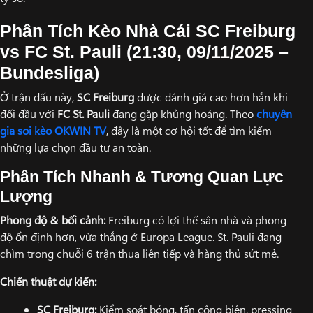
Phân Tích Kèo Nhà Cái SC Freiburg
vs FC St. Pauli (21:30, 09/11/2025 –
Bundesliga)
Ở trận đấu này,
SC Freiburg
được đánh giá cao hơn hẳn khi
đối đầu với
FC St. Pauli
đang gặp khủng hoảng. Theo
chuyên
gia soi kèo OKWIN TV
, đây là một cơ hội tốt để tìm kiếm
những lựa chọn đầu tư an toàn.
Phân Tích Nhanh & Tương Quan Lực
Lượng
Phong độ & bối cảnh:
Freiburg có lợi thế sân nhà và phong
độ ổn định hơn, vừa thắng ở Europa League. St. Pauli đang
chìm trong chuỗi 6 trận thua liên tiếp và hàng thủ sứt mẻ.
Chiến thuật dự kiến:
SC Freiburg:
Kiểm soát bóng, tấn công biên, pressing