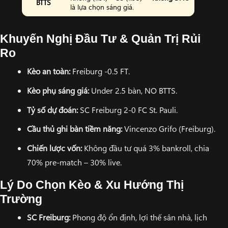
BTTS
là lựa chọn sáng giá.
Khuyến Nghị Đầu Tư & Quản Trị Rủi
Ro
Kèo an toàn:
Freiburg -0.5 FT.
Kèo phụ sáng giá:
Under 2.5 bàn, NO BTTS.
Tỷ số dự đoán:
SC Freiburg 2-0 FC St. Pauli.
Cầu thủ ghi bàn tiềm năng:
Vincenzo Grifo (Freiburg).
Chiến lược vốn:
Không đầu tư quá 3% bankroll, chia
70% pre-match – 30% live.
Lý Do Chọn Kèo & Xu Hướng Thị
Trường
SC Freiburg:
Phong độ ổn định, lợi thế sân nhà, lịch