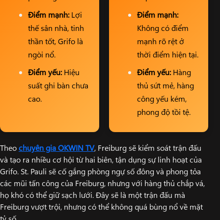
Điểm mạnh:
Lợi
Điểm mạnh:
thế sân nhà, tinh
Không có điểm
thần tốt, Grifo là
mạnh rõ rệt ở
ngòi nổ.
thời điểm hiện tại.
Điểm yếu:
Hiệu
Điểm yếu:
Hàng
suất ghi bàn chưa
thủ sứt mẻ, hàng
cao.
công yếu kém,
phong độ tồi tệ.
Theo
chuyên gia OKWIN TV
, Freiburg sẽ kiểm soát trận đấu
và tạo ra nhiều cơ hội từ hai biên, tận dụng sự linh hoạt của
Grifo. St. Pauli sẽ cố gắng phòng ngự số đông và phong tỏa
các mũi tấn công của Freiburg, nhưng với hàng thủ chắp vá,
họ khó có thể giữ sạch lưới. Đây sẽ là một trận đấu mà
Freiburg vượt trội, nhưng có thể không quá bùng nổ về mặt
tỷ số.