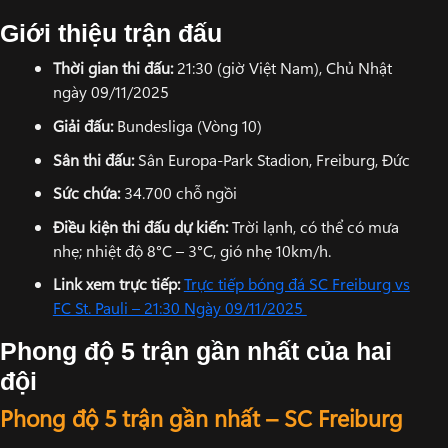
Giới thiệu trận đấu
Thời gian thi đấu:
21:30 (giờ Việt Nam), Chủ Nhật
ngày 09/11/2025
Giải đấu:
Bundesliga (Vòng 10)
Sân thi đấu:
Sân Europa-Park Stadion, Freiburg, Đức
Sức chứa:
34.700 chỗ ngồi
Điều kiện thi đấu dự kiến:
Trời lạnh, có thể có mưa
nhẹ; nhiệt độ 8°C – 3°C, gió nhẹ 10km/h.
Link xem trực tiếp:
Trực tiếp bóng đá SC Freiburg vs
FC St. Pauli – 21:30 Ngày 09/11/2025
Phong độ 5 trận gần nhất của hai
đội
Phong độ 5 trận gần nhất – SC Freiburg