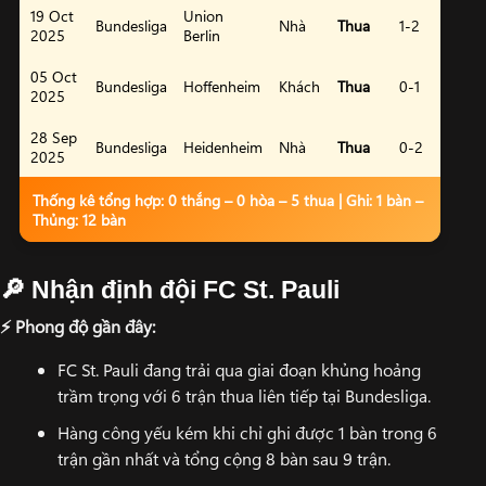
19 Oct
Union
Bundesliga
Nhà
Thua
1-2
2025
Berlin
05 Oct
Bundesliga
Hoffenheim
Khách
Thua
0-1
2025
28 Sep
Bundesliga
Heidenheim
Nhà
Thua
0-2
2025
Thống kê tổng hợp: 0 thắng – 0 hòa – 5 thua | Ghi: 1 bàn –
Thủng: 12 bàn
🔎 Nhận định đội FC St. Pauli
⚡ Phong độ gần đây:
FC St. Pauli đang trải qua giai đoạn khủng hoảng
trầm trọng với 6 trận thua liên tiếp tại Bundesliga.
Hàng công yếu kém khi chỉ ghi được 1 bàn trong 6
trận gần nhất và tổng cộng 8 bàn sau 9 trận.