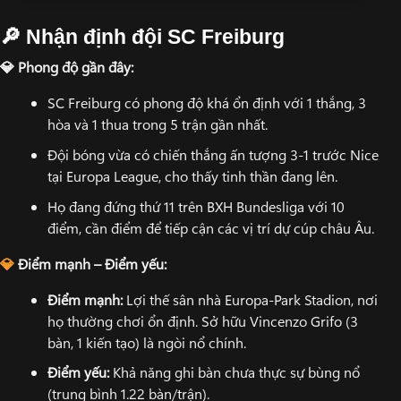
🔎 Nhận định đội SC Freiburg
💎 Phong độ gần đây:
SC Freiburg có phong độ khá ổn định với 1 thắng, 3
hòa và 1 thua trong 5 trận gần nhất.
Đội bóng vừa có chiến thắng ấn tượng 3-1 trước Nice
tại Europa League, cho thấy tinh thần đang lên.
Họ đang đứng thứ 11 trên BXH Bundesliga với 10
điểm, cần điểm để tiếp cận các vị trí dự cúp châu Âu.
💎
Điểm mạnh – Điểm yếu:
Điểm mạnh:
Lợi thế sân nhà Europa-Park Stadion, nơi
họ thường chơi ổn định. Sở hữu Vincenzo Grifo (3
bàn, 1 kiến tạo) là ngòi nổ chính.
Điểm yếu:
Khả năng ghi bàn chưa thực sự bùng nổ
(trung bình 1.22 bàn/trận).