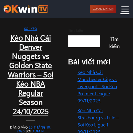
Bỏ
CƯỢC OKFUN
qua
nội
dung
SOI KÈO
Tìm kiếm
Kèo Nhà Cái
Tìm
Denver
kiếm
Nuggets vs
Bài viết mới
Golden State
Kèo Nhà Cái
Warriors – Soi
Manchester City vs
Kèo NBA
Liverpool – Soi Kèo
Regular
Premier League
Season
09/11/2025
24/10/2025
Kèo Nhà Cái
Strasbourg vs Lille –
Soi Kèo Ligue 1
ĐĂNG VÀO
23 THÁNG 10,
09/11/2025
2025
BỞI
ADMIN