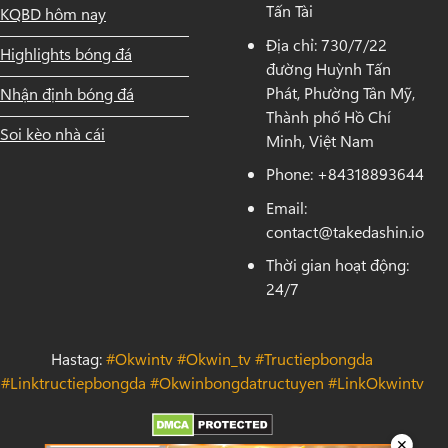
Tấn Tài
KQBD hôm nay
Địa chỉ: 730/7/22
Highlights bóng đá
đường Huỳnh Tấn
Phát, Phường Tân Mỹ,
Nhận định bóng đá
Thành phố Hồ Chí
Soi kèo nhà cái
Minh, Việt Nam
Phone: +84318893644
Email:
contact@takedashin.io
Thời gian hoạt động:
24/7
Hastag:
#Okwintv #Okwin_tv #Tructiepbongda
#Linktructiepbongda #Okwinbongdatructuyen #LinkOkwintv
✕