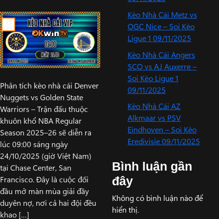
Kèo Nhà Cái Metz vs
23
OGC Nice – Soi Kèo
Th10
Ligue 1 09/11/2025
Kèo Nhà Cái Angers
SCO vs AJ Auxerre –
Soi Kèo Ligue 1
Phân tích kèo nhà cái Denver
09/11/2025
Nuggets vs Golden State
Kèo Nhà Cái AZ
Warriors – Trận đấu thuộc
Alkmaar vs PSV
khuôn khổ NBA Regular
Eindhoven – Soi Kèo
Season 2025–26 sẽ diễn ra
Eredivisie 09/11/2025
lúc 09:00 sáng ngày
24/10/2025 (giờ Việt Nam)
Bình luận gần
tại Chase Center, San
đây
Francisco. Đây là cuộc đối
đầu mở màn mùa giải đầy
Không có bình luận nào để
duyên nợ, nơi cả hai đội đều
hiển thị.
khao […]