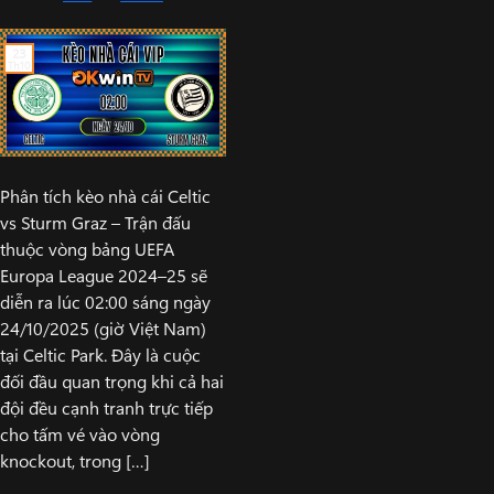
23
Th10
Phân tích kèo nhà cái Celtic
vs Sturm Graz – Trận đấu
thuộc vòng bảng UEFA
Europa League 2024–25 sẽ
diễn ra lúc 02:00 sáng ngày
24/10/2025 (giờ Việt Nam)
tại Celtic Park. Đây là cuộc
đối đầu quan trọng khi cả hai
đội đều cạnh tranh trực tiếp
cho tấm vé vào vòng
knockout, trong […]