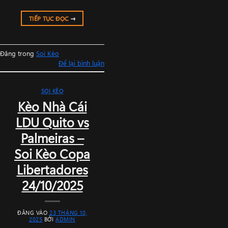
TIẾP TỤC ĐỌC
→
Đăng trong
Soi Kèo
Để lại bình luận
SOI KÈO
Kèo Nhà Cái
LDU Quito vs
Palmeiras –
Soi Kèo Copa
Libertadores
24/10/2025
ĐĂNG VÀO
23 THÁNG 10,
2025
BỞI
ADMIN