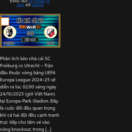
ĐĂNG VÀO
23 THÁNG 10,
2025
BỞI
ADMIN
23
Th10
Phân tích kèo nhà cái SC
Freiburg vs Utrecht – Trận
đấu thuộc vòng bảng UEFA
Europa League 2024–25 sẽ
diễn ra lúc 02:00 sáng ngày
24/10/2025 (giờ Việt Nam)
tại Europa-Park-Stadion. Đây
là cuộc đối đầu quan trọng
khi cả hai đội đều cạnh tranh
trực tiếp cho tấm vé vào
vòng knockout, trong […]