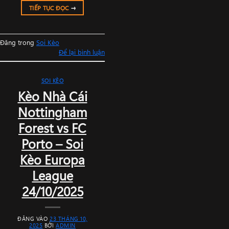
TIẾP TỤC ĐỌC
→
Đăng trong
Soi Kèo
Để lại bình luận
SOI KÈO
Kèo Nhà Cái
Nottingham
Forest vs FC
Porto – Soi
Kèo Europa
League
24/10/2025
ĐĂNG VÀO
23 THÁNG 10,
2025
BỞI
ADMIN