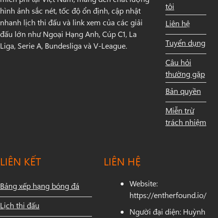
tôi
hình ảnh sắc nét, tốc độ ổn định, cập nhật
nhanh lịch thi đấu và link xem của các giải
Liên hệ
đấu lớn như Ngoại Hạng Anh, Cúp C1, La
Tuyển dụng
Liga, Serie A, Bundesliga và V-League.
Câu hỏi
thường gặp
Bản quyền
Miễn trừ
trách nhiệm
LIÊN KẾT
LIÊN HỆ
Website:
Bảng xếp hạng bóng đá
https://entherfound.io/
Lịch thi đấu
Người đại diện: Huỳnh