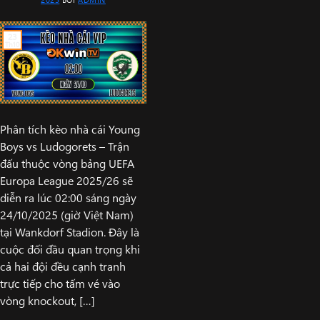
23
Th10
Phân tích kèo nhà cái Young
Boys vs Ludogorets – Trận
đấu thuộc vòng bảng UEFA
Europa League 2025/26 sẽ
diễn ra lúc 02:00 sáng ngày
24/10/2025 (giờ Việt Nam)
tại Wankdorf Stadion. Đây là
cuộc đối đầu quan trọng khi
cả hai đội đều cạnh tranh
trực tiếp cho tấm vé vào
vòng knockout, […]