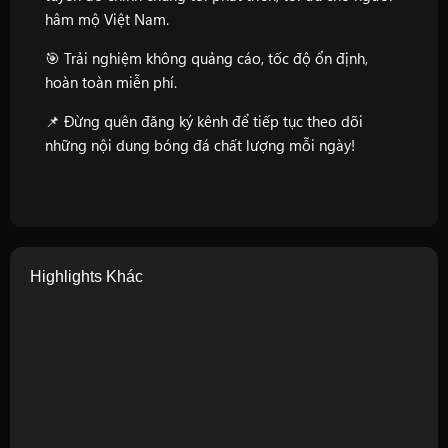
hâm mộ Việt Nam.
🎯 Trải nghiệm không quảng cáo, tốc độ ổn định,
hoàn toàn miễn phí.
📌 Đừng quên đăng ký kênh để tiếp tục theo dõi
những nội dung bóng đá chất lượng mỗi ngày!
Highlights Khác