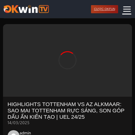
Bỏ
CƯỢC OKFUN
qua
nội
dung
HIGHLIGHTS TOTTENHAM VS AZ ALKMAAR:
SAO MAI TOTTENHAM RỰC SÁNG, SON GÓP
DẤU ẤN KIẾN TẠO | UEL 24/25
14/03/2025
admin