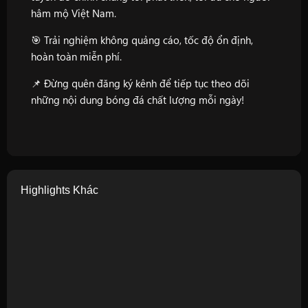
hâm mộ Việt Nam.
🎯 Trải nghiệm không quảng cáo, tốc độ ổn định,
hoàn toàn miễn phí.
📌 Đừng quên đăng ký kênh để tiếp tục theo dõi
những nội dung bóng đá chất lượng mỗi ngày!
Highlights Khác