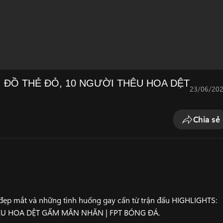
I ĐỒ THẺ ĐỎ, 10 NGƯỜI THÊU HOA DỆT
23/06/20
Chia sẻ
ẹp mắt và những tình huống gay cấn từ trận đấu HIGHLIGHTS:
HÊU HOA DỆT GẤM MÃN NHÃN | FPT BÓNG ĐÁ.