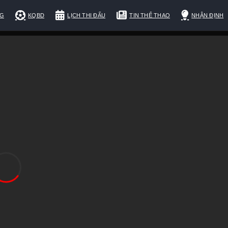
NG
KQBD
LỊCH THI ĐẤU
TIN THỂ THAO
NHẬN ĐỊNH