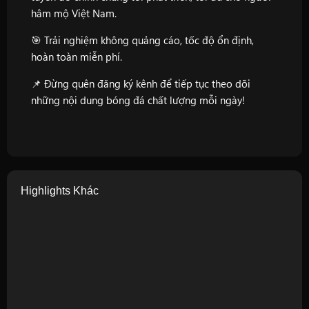
hâm mộ Việt Nam.
🎯 Trải nghiệm không quảng cáo, tốc độ ổn định,
hoàn toàn miễn phí.
📌 Đừng quên đăng ký kênh để tiếp tục theo dõi
những nội dung bóng đá chất lượng mỗi ngày!
Highlights Khác