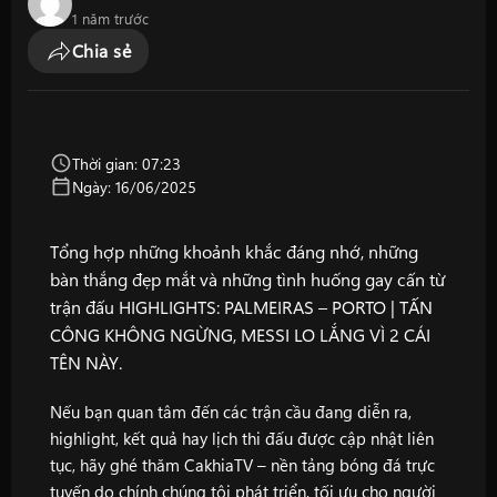
1 năm trước
Chia sẻ
Thời gian: 07:23
Ngày: 16/06/2025
Tổng hợp những khoảnh khắc đáng nhớ, những
bàn thắng đẹp mắt và những tình huống gay cấn từ
trận đấu HIGHLIGHTS: PALMEIRAS – PORTO | TẤN
CÔNG KHÔNG NGỪNG, MESSI LO LẮNG VÌ 2 CÁI
TÊN NÀY.
Nếu bạn quan tâm đến các trận cầu đang diễn ra,
highlight, kết quả hay lịch thi đấu được cập nhật liên
tục, hãy ghé thăm
CakhiaTV
– nền tảng bóng đá trực
tuyến do chính chúng tôi phát triển, tối ưu cho người