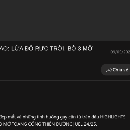
AO: LỬA ĐỎ RỰC TRỜI, BỘ 3 MỞ
09/05/20
Chia sẻ
ẹp mắt và những tình huống gay cấn từ trận đấu HIGHLIGHTS
Ộ 3 MỞ TOANG CỔNG THIÊN ĐƯỜNG| UEL 24/25.