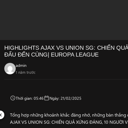
HIGHLIGHTS AJAX VS UNION SG: CHIẾN QU
ĐẤU ĐẾN CÙNG| EUROPA LEAGUE
admin
1 năm trước
Thời gian: 05:46
Ngày: 21/02/2025
✕
✕
Tổng hợp những khoảnh khắc đáng nhớ, những bàn thắng đ
AJAX VS UNION SG: CHIẾN QUẢ XỨNG ĐÁNG, 10 NGƯỜI 