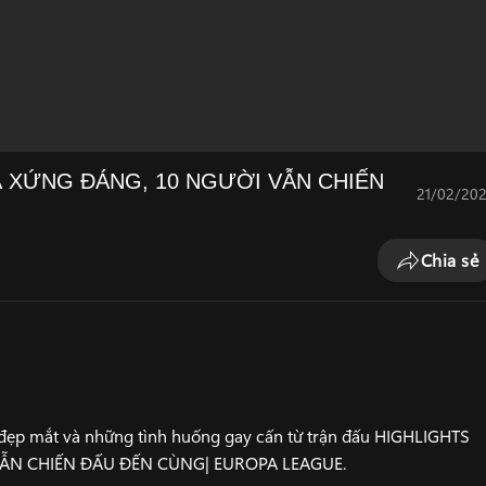
Ả XỨNG ĐÁNG, 10 NGƯỜI VẪN CHIẾN
21/02/20
Chia sẻ
ẹp mắt và những tình huống gay cấn từ trận đấu HIGHLIGHTS
VẪN CHIẾN ĐẤU ĐẾN CÙNG| EUROPA LEAGUE.