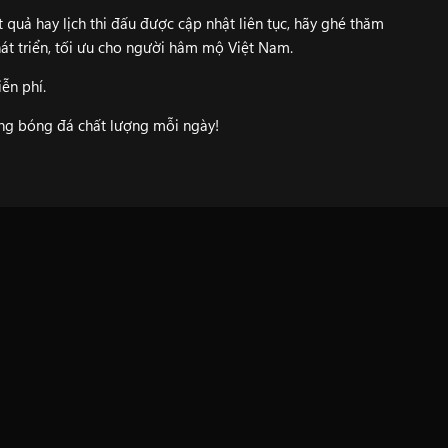
 quả hay lịch thi đấu được cập nhật liên tục, hãy ghé thăm
át triển, tối ưu cho người hâm mộ Việt Nam.
ễn phí.
ung bóng đá chất lượng mỗi ngày!