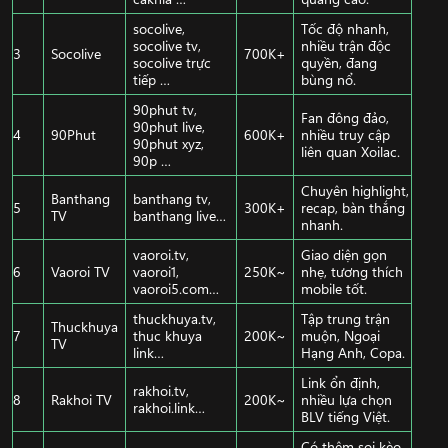
socolive,
Tốc độ nhanh,
socolive tv,
nhiều trận độc
3
Socolive
700K+
socolive trực
quyền, đang
tiếp …
bùng nổ.
90phut tv,
Fan đông đảo,
90phut live,
4
90Phut
600K+
nhiều truy cập
90phut xyz,
liên quan Xoilac.
90p …
Chuyên highlight,
Banthang
banthang tv,
5
300K+
recap, bàn thắng
TV
banthang live…
nhanh.
vaoroi.tv,
Giao diện gọn
6
Vaoroi TV
vaoroi1,
250K~
nhẹ, tương thích
vaoroi5.com…
mobile tốt.
thuckhuya.tv,
Tập trung trận
Thuckhuya
7
thuc khuya
200K~
muộn, Ngoại
TV
link…
Hạng Anh, Copa.
Link ổn định,
rakhoi.tv,
8
Rakhoi TV
200K~
nhiều lựa chọn
rakhoi.link…
BLV tiếng Việt.
Có thêm soi kèo