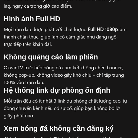
lag, ngay cả trong giờ cao điểm.
Hình ảnh Full HD
Mọi trận đấu được phát với chất lượng
Full HD 1080p
, âm
thanh chân thực, giúp fan có cảm giác như đang ngồi
trực tiếp trên khán đài.
Không quảng cáo làm phiền
OkwinTV trực tiếp bóng đá cam kết không chèn banner,
không pop-up, không video gây khó chịu – chỉ tập trung
100% vào trận đấu.
Hệ thống link dự phòng ổn định
Mỗi trận đều có ít nhất 3 link dự phòng chất lượng cao, tự
động chuyển kênh nếu có sự cố, giúp bạn không bỏ lỡ
giây phút nào.
Xem bóng đá không cần đăng ký