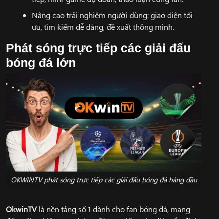
Nâng cao trải nghiệm người dùng: giao diện tối
ưu, tìm kiếm dễ dàng, đề xuất thông minh.
Phát sóng trực tiếp các giải đấu
bóng đá lớn
OKWINTV phát sóng trực tiếp các giải đấu bóng đá hàng đầu
OkwinTV
là nền tảng số 1 dành cho fan bóng đá, mang