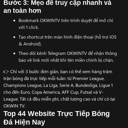
Bước 3: Mẹo để truy cập nhanh và
an toàn hơn
Bookmark OKWINTV trên trình duyệt để mở chỉ
với 1 click.
Tạo shortcut trên màn hình điện thoại (hỗ trợ iOS
& Android).
Theo dõi kênh Telegram OKWINTV để nhận thông
báo về link mới nhất khi tên miền chính bị chặn.
👉 Chỉ với 3 bước đơn giản, bạn có thể xem hàng trăm
trận bóng đá trực tiếp mỗi tuần: từ Premier League,
Champions League, La Liga, Serie A, Bundesliga, Ligue 1
cho đến Euro, Copa America, AFF Cup, Futsal và V-
League. Tất cả đều miễn phí, chất lượng cao và chỉ có tại
OKWIN TV.
Top 44 Website Trực Tiếp Bóng
Đá Hiện Nay