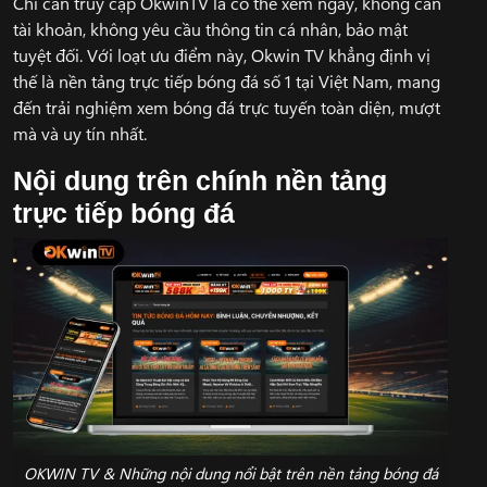
Chỉ cần truy cập OkwinTV là có thể xem ngay, không cần
tài khoản, không yêu cầu thông tin cá nhân, bảo mật
tuyệt đối. Với loạt ưu điểm này, Okwin TV khẳng định vị
thế là nền tảng trực tiếp bóng đá số 1 tại Việt Nam, mang
đến trải nghiệm xem bóng đá trực tuyến toàn diện, mượt
mà và uy tín nhất.
Nội dung trên chính nền tảng
trực tiếp bóng đá
OKWIN TV & Những nội dung nổi bật trên nền tảng bóng đá