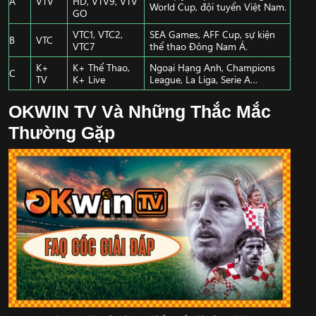
A
VTV
HD, VTV9, VTV
World Cup, đội tuyển Việt Nam.
GO
VTC1, VTC2,
SEA Games, AFF Cup, sự kiện
B
VTC
VTC7
thể thao Đông Nam Á.
K+
K+ Thể Thao,
Ngoại Hạng Anh, Champions
C
TV
K+ Live
League, La Liga, Serie A…
OKWIN TV Và Những Thắc Mắc
Thường Gặp