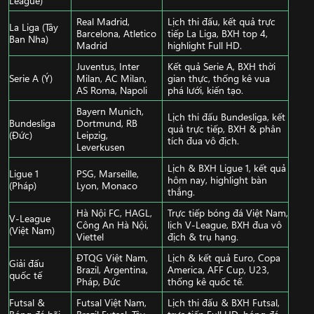
Real Madrid,
Lịch thi đấu, kết quả trực
La Liga (Tây
Barcelona, Atletico
tiếp La Liga, BXH top 4,
Ban Nha)
Madrid
highlight Full HD.
Juventus, Inter
Kết quả Serie A, BXH thời
Serie A (Ý)
Milan, AC Milan,
gian thực, thống kê vua
AS Roma, Napoli
phá lưới, kiến tạo.
Bayern Munich,
Lịch thi đấu Bundesliga, kết
Bundesliga
Dortmund, RB
quả trực tiếp, BXH & phân
(Đức)
Leipzig,
tích đua vô địch.
Leverkusen
Lịch & BXH Ligue 1, kết quả
Ligue 1
PSG, Marseille,
hôm nay, highlight bàn
(Pháp)
Lyon, Monaco
thắng.
Hà Nội FC, HAGL,
Trực tiếp bóng đá Việt Nam,
V-League
Công An Hà Nội,
lịch V-League, BXH đua vô
(Việt Nam)
Viettel
địch & trụ hạng.
ĐTQG Việt Nam,
Lịch & kết quả Euro, Copa
Giải đấu
Brazil, Argentina,
America, AFF Cup, U23,
quốc tế
Pháp, Đức
thống kê quốc tế.
Futsal &
Futsal Việt Nam,
Lịch thi đấu & BXH Futsal,
Bóng đá bãi
Brazil Futsal, Tây
trực tiếp Full HD, bóng đá