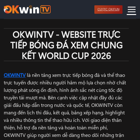
Bỏ
CƯỢC OKFUN
qua
nội
dung
OKWINTV - WEBSITE TRỰC
TIẾP BÓNG ĐÁ XEM CHUNG
KẾT WORLD CUP 2026
OKWINTV
là nền tảng xem trực tiếp bóng đá và thể thao
trực tuyến được nhiều người hâm mộ lựa chọn nhờ chất
lượng phát sóng ổn định, hình ảnh sắc nét cùng tốc độ
truyền tải mượt mà. Bên cạnh việc cập nhật đầy đủ các
giải đấu hấp dẫn trong nước và quốc tế, OKWINTV còn
mang đến lịch thi đấu, kết quả, bảng xếp hạng, highlight
và nhiều thông tin thể thao hữu ích. Với giao diện thân
thiện, hỗ trợ đa nền tảng và hoàn toàn miễn phí,
OKWINTV giúp người xem dễ dàng theo dõi những trận