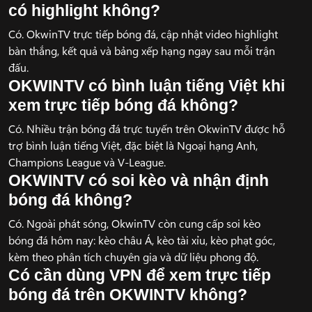
có highlight không?
Có. OkwinTV trực tiếp bóng đá, cập nhật video highlight
bàn thắng, kết quả và bảng xếp hạng ngay sau mỗi trận
đấu.
OKWINTV có bình luận tiếng Việt khi
xem trực tiếp bóng đá không?
Có. Nhiều trận bóng đá trực tuyến trên OkwinTV được hỗ
trợ bình luận tiếng Việt, đặc biệt là Ngoại hạng Anh,
Champions League và V-League.
OKWINTV có soi kèo và nhận định
bóng đá không?
Có. Ngoài phát sóng, OkwinTV còn cung cấp soi kèo
bóng đá hôm nay: kèo châu Á, kèo tài xỉu, kèo phạt góc,
kèm theo phân tích chuyên gia và dữ liệu phong độ.
Có cần dùng VPN để xem trực tiếp
bóng đá trên OKWINTV không?