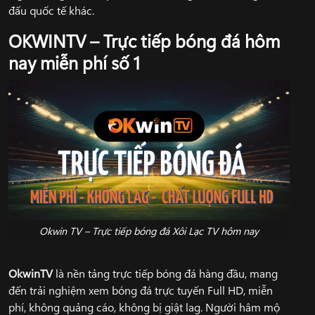
đấu quốc tế khác.
OKWINTV – Trực tiếp bóng đá hôm
nay miễn phí số 1
Okwin TV – Trực tiếp bóng đá Xôi Lạc TV hôm nay
OkwinTV
là nền tảng trực tiếp bóng đá hàng đầu, mang
đến trải nghiệm xem bóng đá trực tuyến Full HD, miễn
phí, không quảng cáo, không bị giật lag. Người hâm mộ