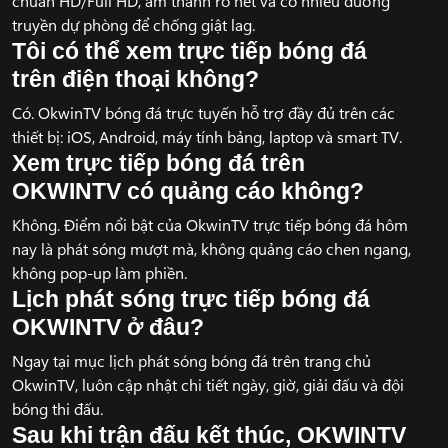
chuẩn HD/Full HD, âm thanh rõ nét và có nhiều đường
truyền dự phòng để chống giật lag.
Tôi có thể xem trực tiếp bóng đá
trên điện thoại không?
Có. OkwinTV bóng đá trực tuyến hỗ trợ đầy đủ trên các
thiết bị: iOS, Android, máy tính bảng, laptop và smart TV.
Xem trực tiếp bóng đá trên
OKWINTV có quảng cáo không?
Không. Điểm nổi bật của OkwinTV trực tiếp bóng đá hôm
nay là phát sóng mượt mà, không quảng cáo chen ngang,
không pop-up làm phiền.
Lịch phát sóng trực tiếp bóng đá
OKWINTV ở đâu?
Ngay tại mục lịch phát sóng bóng đá trên trang chủ
OkwinTV, luôn cập nhật chi tiết ngày, giờ, giải đấu và đội
bóng thi đấu.
Sau khi trận đấu kết thúc, OKWINTV