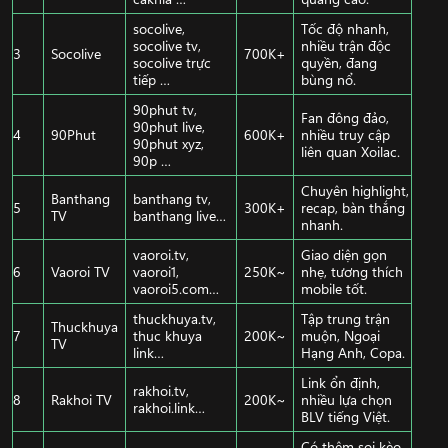
socolive,
Tốc độ nhanh,
socolive tv,
nhiều trận độc
3
Socolive
700K+
socolive trực
quyền, đang
tiếp …
bùng nổ.
90phut tv,
Fan đông đảo,
90phut live,
4
90Phut
600K+
nhiều truy cập
90phut xyz,
liên quan Xoilac.
90p …
Chuyên highlight,
Banthang
banthang tv,
5
300K+
recap, bàn thắng
TV
banthang live…
nhanh.
vaoroi.tv,
Giao diện gọn
6
Vaoroi TV
vaoroi1,
250K~
nhẹ, tương thích
vaoroi5.com…
mobile tốt.
thuckhuya.tv,
Tập trung trận
Thuckhuya
7
thuc khuya
200K~
muộn, Ngoại
TV
link…
Hạng Anh, Copa.
Link ổn định,
rakhoi.tv,
8
Rakhoi TV
200K~
nhiều lựa chọn
rakhoi.link…
BLV tiếng Việt.
Có thêm soi kèo