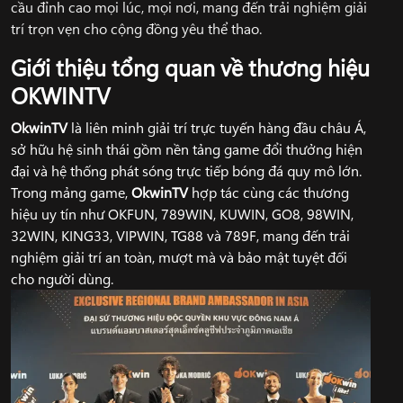
cầu đỉnh cao mọi lúc, mọi nơi, mang đến trải nghiệm giải
trí trọn vẹn cho cộng đồng yêu thể thao.
Giới thiệu tổng quan về thương hiệu
OKWINTV
OkwinTV
là liên minh giải trí trực tuyến hàng đầu châu Á,
sở hữu hệ sinh thái gồm nền tảng game đổi thưởng hiện
đại và hệ thống phát sóng trực tiếp bóng đá quy mô lớn.
Trong mảng game,
OkwinTV
hợp tác cùng các thương
hiệu uy tín như OKFUN, 789WIN, KUWIN, GO8, 98WIN,
32WIN, KING33, VIPWIN, TG88 và 789F, mang đến trải
nghiệm giải trí an toàn, mượt mà và bảo mật tuyệt đối
cho người dùng.