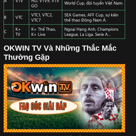
A
VTV
HD, VTV9, VTV
World Cup, đội tuyển Việt Nam.
GO
VTC1, VTC2,
SEA Games, AFF Cup, sự kiện
B
VTC
VTC7
thể thao Đông Nam Á.
K+
K+ Thể Thao,
Ngoại Hạng Anh, Champions
C
TV
K+ Live
League, La Liga, Serie A…
OKWIN TV Và Những Thắc Mắc
Thường Gặp