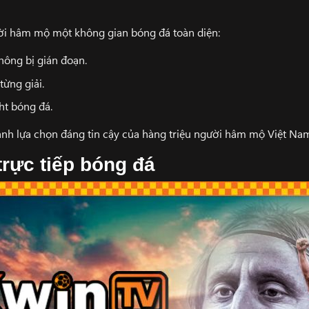
i hâm mộ một không gian bóng đá toàn diện:
hông bị gián đoạn.
từng giải.
ht bóng đá.
ành lựa chọn đáng tin cậy của hàng triệu người hâm mộ Việt Nam
trực tiếp bóng đá