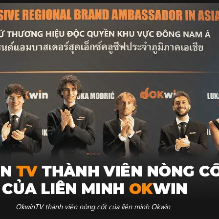
OkwinTV thành viên nòng cốt của liên minh Okwin