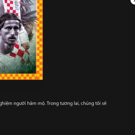
ghiệm người hâm mộ. Trong tương lai, chúng tôi sẽ