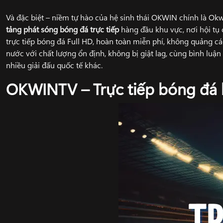
Và đặc biệt – niềm tự hào của hệ sinh thái OKWIN chính là O
tảng phát sóng bóng đá trực tiếp
hàng đầu khu vực, nơi hội tụ 
trực tiếp bóng đá Full HD, hoàn toàn miễn phí, không quảng cá
nước với chất lượng ổn định, không bị giật lag, cùng bình luậ
nhiều giải đấu quốc tế khác.
OKWINTV – Trực tiếp bóng đá 