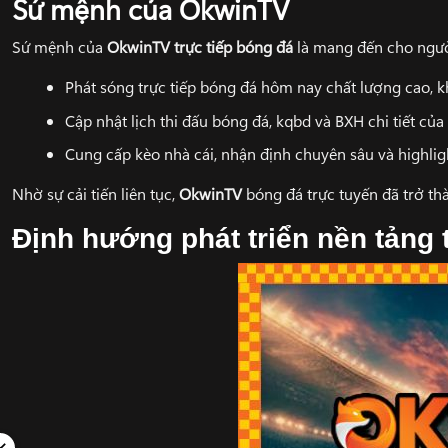
Sứ mệnh của OkwinTV
Sứ mệnh của
OkwinTV
trực tiếp bóng đá
là mang đến cho ngườ
Phát sóng trực tiếp bóng đá hôm nay chất lượng cao, k
Cập nhật lịch thi đấu bóng đá, kqbd và BXH chi tiết của 
Cung cấp kèo nhà cái, nhận định chuyên sâu và highlig
Nhờ sự cải tiến liên tục,
OkwinTV
bóng đá trực tuyến đã trở th
Định hướng phát triển nền tảng 