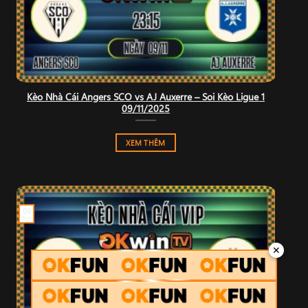
Kèo Nhà Cái Angers SCO vs AJ Auxerre – Soi Kèo Ligue 1
09/11/2025
XEM THÊM
09
Th11
✕