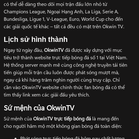
có thể dễ dàng theo dõi mọi trận đấu lớn nhỏ từ
Champions League, Ngoại Hạng Anh, La Liga, Serie A,
Bundesliga, Ligue 1, V-League, Euro, World Cup cho đến
các giải quốc tế khác – tất cả đều có mặt trên Okwin TV.
Lịch sử hình thành
Ngay từ ngày đầu,
OkwinTV
đã được xây dựng với mục
tiêu trở thành website trực tiếp bóng đá số 1 tại Việt Nam.
Hệ thống server mạnh mẽ cùng công nghệ truyền tải tiên
tiến giúp mỗi trận cầu luôn được phát sóng mượt mà,
ngay cả khi hàng trăm nghìn người cùng truy cập. Chỉ
cần vào OkwinTV website chính thức fan bóng đá có thể
tìm thấy link xem các giải đấu yêu thích.
Sứ mệnh của OkwinTV
Sứ mệnh của
OkwinTV
trực tiếp bóng đá
là mang đến
cho người hâm mộ một không gian bóng đá toàn diện:
Phát sóng trực tiếp bóng đá hôm nay chất lượng