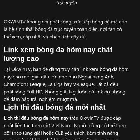
trực tuyến
OKWINTV không chỉ phát sóng trực tiếp bóng đá mà còn
là hệ sinh thái bóng đá trực tuyến toàn diện, nơi fan có
thể xem, cập nhật và phân tích đầy đủ.
Link xem bóng đá hôm nay chất
lượng cao
Tại OkwinTV, bạn dễ dàng truy cập link xem bóng đá hôm
nay cho mọi giải đấu lớn nhỏ như Ngoại hạng Anh,
Champions League, La Liga hay V-League. Tất cả đều
phát sóng Full HD, không giật lag, luôn có link dự phòng
để đảm bảo trải nghiệm mượt mà.
Lịch thi đấu bóng đá mới nhất
Lịch thi đấu bóng đá hôm nay
trên OkwinTV được cập
nhật liên tục theo giờ Việt Nam. Người dùng có thể theo
dõi theo từng giải hoặc CLB yêu thích, kèm tính năng