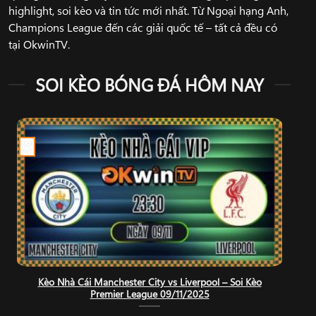
highlight, soi kèo và tin tức mới nhất. Từ Ngoại hạng Anh,
Champions League đến các giải quốc tế – tất cả đều có
tại OkwinTV.
SOI KÈO BÓNG ĐÁ HÔM NAY
09
Th11
Kèo Nhà Cái Manchester City vs Liverpool – Soi Kèo
Premier League 09/11/2025