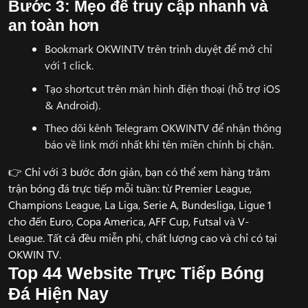
Bước 3: Mẹo để truy cập nhanh và
an toàn hơn
Bookmark OKWINTV trên trình duyệt để mở chỉ
với 1 click.
Tạo shortcut trên màn hình điện thoại (hỗ trợ iOS
& Android).
Theo dõi kênh Telegram OKWINTV để nhận thông
báo về link mới nhất khi tên miền chính bị chặn.
👉 Chỉ với 3 bước đơn giản, bạn có thể xem hàng trăm
trận bóng đá trực tiếp mỗi tuần: từ Premier League,
Champions League, La Liga, Serie A, Bundesliga, Ligue 1
cho đến Euro, Copa America, AFF Cup, Futsal và V-
League. Tất cả đều miễn phí, chất lượng cao và chỉ có tại
OKWIN TV.
Top 44 Website Trực Tiếp Bóng
Đá Hiện Nay