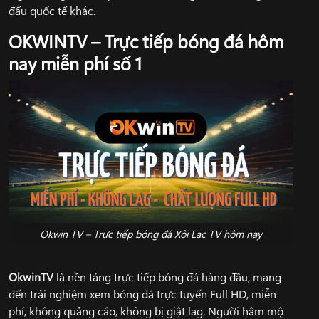
đấu quốc tế khác.
OKWINTV – Trực tiếp bóng đá hôm
nay miễn phí số 1
Okwin TV – Trực tiếp bóng đá Xôi Lạc TV hôm nay
OkwinTV
là nền tảng trực tiếp bóng đá hàng đầu, mang
đến trải nghiệm xem bóng đá trực tuyến Full HD, miễn
phí, không quảng cáo, không bị giật lag. Người hâm mộ