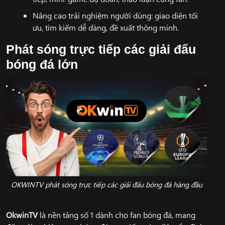
Nâng cao trải nghiệm người dùng: giao diện tối
ưu, tìm kiếm dễ dàng, đề xuất thông minh.
Phát sóng trực tiếp các giải đấu
bóng đá lớn
OKWINTV phát sóng trực tiếp các giải đấu bóng đá hàng đầu
OkwinTV
là nền tảng số 1 dành cho fan bóng đá, mang