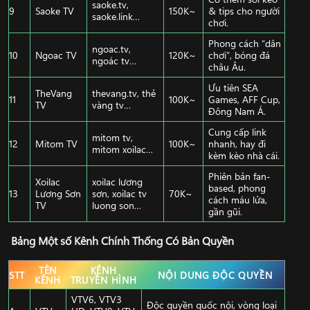
saoke.tv,
9
Saoke TV
150K~
& tips cho người
saoke.link…
chơi.
Phong cách “dân
ngoac.tv,
10
Ngoac TV
120K~
chơi”, bóng đá
ngoác tv…
châu Âu.
Ưu tiên SEA
TheVang
thevang.tv, thẻ
11
100K~
Games, AFF Cup,
TV
vàng tv…
Đông Nam Á.
Cung cấp link
mitom tv,
12
Mitom TV
100K~
nhanh, hay đi
mitom xoilac…
kèm kèo nhà cái.
Phiên bản fan-
Xoilac
xoilac lương
based, phong
13
Lương Sơn
sơn, xoilac tv
70K~
cách máu lửa,
TV
luong son…
gần gũi.
Bảng Một số Kênh Chính Thống Có Bản Quyền
TÊN
KÊNH
STT
NỘI DUNG ĐỘC QUYỀN
KÊNH
TRUYỀN HÌNH
VTV6, VTV3
Độc quyền quốc nội, vòng loại