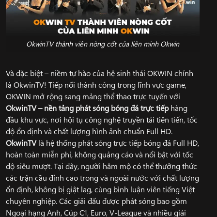
OkwinTV thành viên nòng cốt của liên minh Okwin
Và đặc biệt – niềm tự hào của hệ sinh thái OKWIN chính
là OkwinTV! Tiếp nối thành công trong lĩnh vực game,
OKWIN mở rộng sang mảng thể thao trực tuyến với
OkwinTV – nền tảng phát sóng bóng đá trực tiếp
hàng
đầu khu vực, nơi hội tụ công nghệ truyền tải tiên tiến, tốc
độ ổn định và chất lượng hình ảnh chuẩn Full HD.
OkwinTV
là hệ thống phát sóng trực tiếp bóng đá Full HD,
hoàn toàn miễn phí, không quảng cáo và nổi bật với tốc
độ siêu mượt. Tại đây, người hâm mộ có thể thưởng thức
các trận cầu đỉnh cao trong và ngoài nước với chất lượng
ổn định, không bị giật lag, cùng bình luận viên tiếng Việt
chuyên nghiệp. Các giải đấu được phát sóng bao gồm
Ngoại hạng Anh, Cúp C1, Euro, V-League và nhiều giải