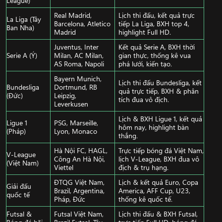
Real Madrid,
Lịch thi đấu, kết quả trực
La Liga (Tây
Barcelona, Atletico
tiếp La Liga, BXH top 4,
Ban Nha)
Madrid
highlight Full HD.
Juventus, Inter
Kết quả Serie A, BXH thời
Serie A (Ý)
Milan, AC Milan,
gian thực, thống kê vua
AS Roma, Napoli
phá lưới, kiến tạo.
Bayern Munich,
Lịch thi đấu Bundesliga, kết
Bundesliga
Dortmund, RB
quả trực tiếp, BXH & phân
(Đức)
Leipzig,
tích đua vô địch.
Leverkusen
Lịch & BXH Ligue 1, kết quả
Ligue 1
PSG, Marseille,
hôm nay, highlight bàn
(Pháp)
Lyon, Monaco
thắng.
Hà Nội FC, HAGL,
Trực tiếp bóng đá Việt Nam,
V-League
Công An Hà Nội,
lịch V-League, BXH đua vô
(Việt Nam)
Viettel
địch & trụ hạng.
ĐTQG Việt Nam,
Lịch & kết quả Euro, Copa
Giải đấu
Brazil, Argentina,
America, AFF Cup, U23,
quốc tế
Pháp, Đức
thống kê quốc tế.
Futsal &
Futsal Việt Nam,
Lịch thi đấu & BXH Futsal,
Bóng đá bãi
Brazil Futsal, Tây
trực tiếp Full HD, bóng đá