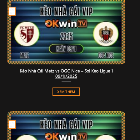
09
Th11
Kèo Nhà Cái Metz vs OGC Nice – Soi Kèo Ligue 1
09/11/2025
XEM THÊM
09
Th11