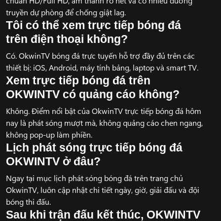
chuẩn HD/Full HD, âm thanh rõ nét và có nhiều đường
truyền dự phòng để chống giật lag.
Tôi có thể xem trực tiếp bóng đá
trên điện thoại không?
Có. OkwinTV bóng đá trực tuyến hỗ trợ đầy đủ trên các
thiết bị: iOS, Android, máy tính bảng, laptop và smart TV.
Xem trực tiếp bóng đá trên
OKWINTV có quảng cáo không?
Không. Điểm nổi bật của OkwinTV trực tiếp bóng đá hôm
nay là phát sóng mượt mà, không quảng cáo chen ngang,
không pop-up làm phiền.
Lịch phát sóng trực tiếp bóng đá
OKWINTV ở đâu?
Ngay tại mục lịch phát sóng bóng đá trên trang chủ
OkwinTV, luôn cập nhật chi tiết ngày, giờ, giải đấu và đội
bóng thi đấu.
Sau khi trận đấu kết thúc, OKWINTV