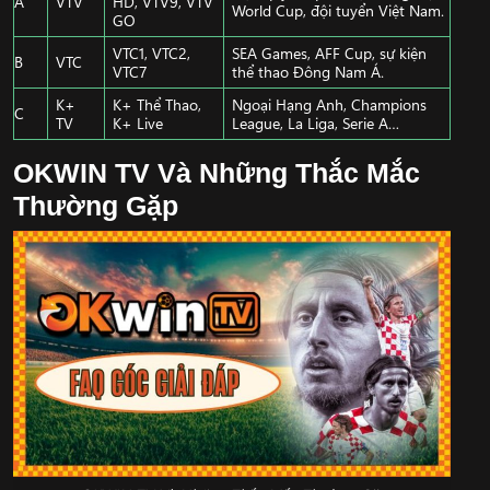
A
VTV
HD, VTV9, VTV
World Cup, đội tuyển Việt Nam.
GO
VTC1, VTC2,
SEA Games, AFF Cup, sự kiện
B
VTC
VTC7
thể thao Đông Nam Á.
K+
K+ Thể Thao,
Ngoại Hạng Anh, Champions
C
TV
K+ Live
League, La Liga, Serie A…
OKWIN TV Và Những Thắc Mắc
Thường Gặp