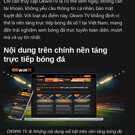
Chỉ cần truy cập OkwinTV là có thể xem ngay, không cần
tài khoản, không yêu cầu thông tin cá nhân, bảo mật
tuyệt đối. Với loạt ưu điểm này, Okwin TV khẳng định vị
thế là nền tảng trực tiếp bóng đá số 1 tại Việt Nam, mang
đến trải nghiệm xem bóng đá trực tuyến toàn diện, mượt
mà và uy tín nhất.
Nội dung trên chính nền tảng
trực tiếp bóng đá
OKWIN TV & Những nội dung nổi bật trên nền tảng bóng đá