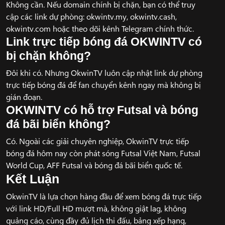
Không cần. Nếu domain chính bị chặn, bạn có thể truy
cập các link dự phòng: okwintv.my, okwintv.cash,
okwintv.com hoặc theo dõi kênh Telegram chính thức.
Link trực tiếp bóng đá OKWINTV có
bị chặn không?
Đôi khi có. Nhưng OkwinTV luôn cập nhật link dự phòng
trực tiếp bóng đá để fan chuyển kênh ngay mà không bị
gián đoạn.
OKWINTV có hỗ trợ Futsal và bóng
đá bãi biển không?
Có. Ngoài các giải chuyên nghiệp, OkwinTV trực tiếp
bóng đá hôm nay còn phát sóng Futsal Việt Nam, Futsal
World Cup, AFF Futsal và bóng đá bãi biển quốc tế.
Kết Luận
OkwinTV là lựa chọn hàng đầu để xem bóng đá trực tiếp
với link HD/Full HD mượt mà, không giật lag, không
quảng cáo, cùng đầy đủ lịch thi đấu, bảng xếp hạng,