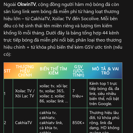
Ngoài
OkwinTV
, cộng đồng người hâm mộ bóng đá còn
săn lùng link xem bóng đá miễn phí từ hàng loạt thương
hiệu lớn – từ CakhiaTV, Xoilac TV đến Socolive. Mỗi bên
đều có hệ sinh thái tên miền riêng và lượng tìm kiếm
khổng lồ mỗi tháng. Dưới đây là bảng tổng hợp 44 kênh
trực tiếp bóng đá miễn phí nổi bật, phân loại theo thương
hiệu chính + từ khóa phủ biến thể kèm GSV ước tính (nếu
có):
THƯƠNG
GSV
BIẾN THỂ TÌM
MÔ TẢ & VAI
STT
HIỆU
(ƯỚC
KIẾM
TRÒ
CHÍNH
TÍNH)
Kênh top 1 trực
xoilac tv, xôi lạc
tiếp bóng đá, đa
Xoilac TV /
tv, xoilac 365,
7
1
link, siêu nhiều
Xôi Lạc TV
xoilac z, xoilac
triệu+
biến thể, nổi bật
86, xoilac link …
trên Google.
cakhia tv,
Thương hiệu lâu
cakhiatv,
đời, từ khóa phủ
2
CakhiaTV
cakhiatv link,
850K+
rộng, link đa
cà khịa tv,
dạng, HD không
cakhia …
quảng cáo.