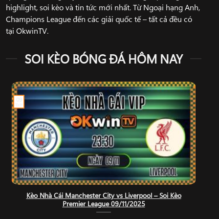
highlight, soi kèo và tin tức mới nhất. Từ Ngoại hạng Anh,
Champions League đến các giải quốc tế – tất cả đều có
tại OkwinTV.
SOI KÈO BÓNG ĐÁ HÔM NAY
09
Th11
Kèo Nhà Cái Manchester City vs Liverpool – Soi Kèo
Premier League 09/11/2025