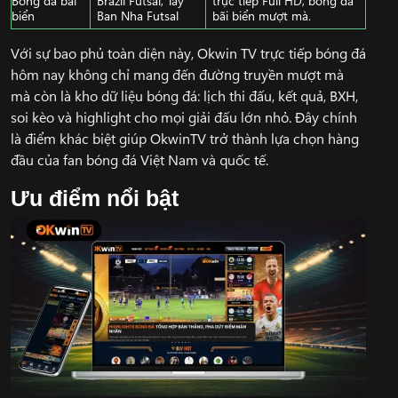
biển
Ban Nha Futsal
bãi biển mượt mà.
Với sự bao phủ toàn diện này, Okwin TV trực tiếp bóng đá
hôm nay không chỉ mang đến đường truyền mượt mà
mà còn là kho dữ liệu bóng đá: lịch thi đấu, kết quả, BXH,
soi kèo và highlight cho mọi giải đấu lớn nhỏ. Đây chính
là điểm khác biệt giúp OkwinTV trở thành lựa chọn hàng
đầu của fan bóng đá Việt Nam và quốc tế.
Ưu điểm nổi bật