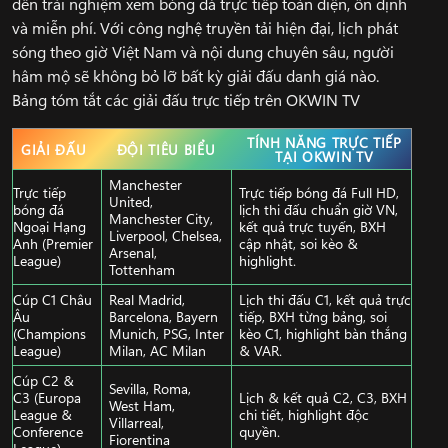
đến trải nghiệm xem bóng đá trực tiếp toàn diện, ổn định
và miễn phí. Với công nghệ truyền tải hiện đại, lịch phát
sóng theo giờ Việt Nam và nội dung chuyên sâu, người
hâm mộ sẽ không bỏ lỡ bất kỳ giải đấu danh giá nào.
Bảng tóm tắt các giải đấu trực tiếp trên OKWIN TV
TÍNH NĂNG TRỰC TIẾP
GIẢI ĐẤU
ĐỘI TIÊU BIỂU
TẠI OKWIN TV
Manchester
Trực tiếp
Trực tiếp bóng đá Full HD,
United,
bóng đá
lịch thi đấu chuẩn giờ VN,
Manchester City,
Ngoại Hạng
kết quả trực tuyến, BXH
Liverpool, Chelsea,
Anh (Premier
cập nhật, soi kèo &
Arsenal,
League)
highlight.
Tottenham
Cúp C1 Châu
Real Madrid,
Lịch thi đấu C1, kết quả trực
Âu
Barcelona, Bayern
tiếp, BXH từng bảng, soi
(Champions
Munich, PSG, Inter
kèo C1, highlight bàn thắng
League)
Milan, AC Milan
& VAR.
Cúp C2 &
Sevilla, Roma,
C3 (Europa
Lịch & kết quả C2, C3, BXH
West Ham,
League &
chi tiết, highlight độc
Villarreal,
Conference
quyền.
Fiorentina
League)