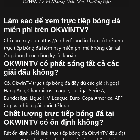
OKWIN TV Và Những Thắc Mắc Thường Gặp
Làm sao để xem trực tiếp bóng đá
miễn phí trên OKWINTV?
Chỉ cần truy cập https://entherfound.io, bạn có thể xem
trực tiếp bóng đá hôm nay miễn phí mà không cần tải
ứng dụng hoặc đăng ký tài khoản.
OKWINTV có phát sóng tất cả các
giải đấu không?
Có. OkwinTV trực tiếp bóng đá đầy đủ các giải: Ngoại
Hạng Anh, Champions League, La Liga, Serie A,
Bundesliga, Ligue 1, V-League, Euro, Copa America, AFF
Cup và nhiều giải quốc tế khác.
Chất lượng trực tiếp bóng đá tại
OKWINTV có ổn định không?
Rất ổn định. Mỗi link trực tiếp bóng đá OkwinTV đều đạt