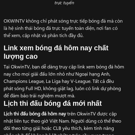
trực tuyến
OKWINTV không chỉ phát sóng trực tiếp bóng đá mà còn
là hệ sinh thái bóng đá trực tuyến toàn diện, nơi fan có
thể xem, cập nhật và phân tích đầy đủ.
Link xem bóng đá hôm nay chất
lượng cao
Tại OkwinTV, bạn dễ dàng truy cập link xem bóng đá hôm
nay cho mọi giải đấu lớn nhỏ như Ngoại hạng Anh,
Champions League, La Liga hay V-League. Tất cả đều
phát sóng Full HD, không giật lag, luôn có link dự phòng
để đảm bảo trải nghiệm mượt mà.
Lịch thi đấu bóng đá mới nhất
Lịch thi đấu bóng đá hôm nay
trên OkwinTV được cập
nhật liên tục theo giờ Việt Nam. Người dùng có thể theo
dõi theo từng giải hoặc CLB yêu thích, kèm tính năng