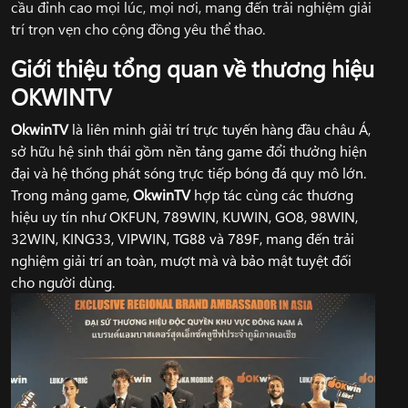
cầu đỉnh cao mọi lúc, mọi nơi, mang đến trải nghiệm giải
trí trọn vẹn cho cộng đồng yêu thể thao.
Giới thiệu tổng quan về thương hiệu
OKWINTV
OkwinTV
là liên minh giải trí trực tuyến hàng đầu châu Á,
sở hữu hệ sinh thái gồm nền tảng game đổi thưởng hiện
đại và hệ thống phát sóng trực tiếp bóng đá quy mô lớn.
Trong mảng game,
OkwinTV
hợp tác cùng các thương
hiệu uy tín như OKFUN, 789WIN, KUWIN, GO8, 98WIN,
32WIN, KING33, VIPWIN, TG88 và 789F, mang đến trải
nghiệm giải trí an toàn, mượt mà và bảo mật tuyệt đối
cho người dùng.