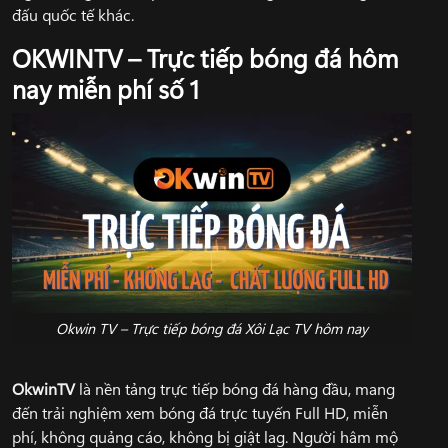
đấu quốc tế khác.
OKWINTV – Trực tiếp bóng đá hôm
nay miễn phí số 1
Okwin TV – Trực tiếp bóng đá Xôi Lạc TV hôm nay
OkwinTV
là nền tảng trực tiếp bóng đá hàng đầu, mang
đến trải nghiệm xem bóng đá trực tuyến Full HD, miễn
phí, không quảng cáo, không bị giật lag. Người hâm mộ