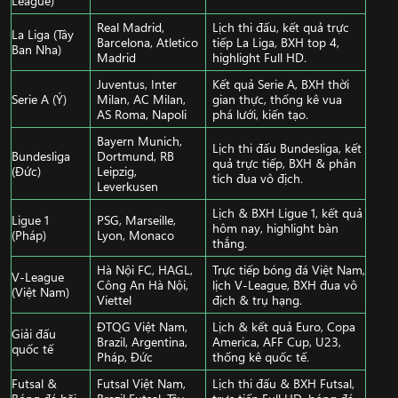
Real Madrid,
Lịch thi đấu, kết quả trực
La Liga (Tây
Barcelona, Atletico
tiếp La Liga, BXH top 4,
Ban Nha)
Madrid
highlight Full HD.
Juventus, Inter
Kết quả Serie A, BXH thời
Serie A (Ý)
Milan, AC Milan,
gian thực, thống kê vua
AS Roma, Napoli
phá lưới, kiến tạo.
Bayern Munich,
Lịch thi đấu Bundesliga, kết
Bundesliga
Dortmund, RB
quả trực tiếp, BXH & phân
(Đức)
Leipzig,
tích đua vô địch.
Leverkusen
Lịch & BXH Ligue 1, kết quả
Ligue 1
PSG, Marseille,
hôm nay, highlight bàn
(Pháp)
Lyon, Monaco
thắng.
Hà Nội FC, HAGL,
Trực tiếp bóng đá Việt Nam,
V-League
Công An Hà Nội,
lịch V-League, BXH đua vô
(Việt Nam)
Viettel
địch & trụ hạng.
ĐTQG Việt Nam,
Lịch & kết quả Euro, Copa
Giải đấu
Brazil, Argentina,
America, AFF Cup, U23,
quốc tế
Pháp, Đức
thống kê quốc tế.
Futsal &
Futsal Việt Nam,
Lịch thi đấu & BXH Futsal,
Bóng đá bãi
Brazil Futsal, Tây
trực tiếp Full HD, bóng đá