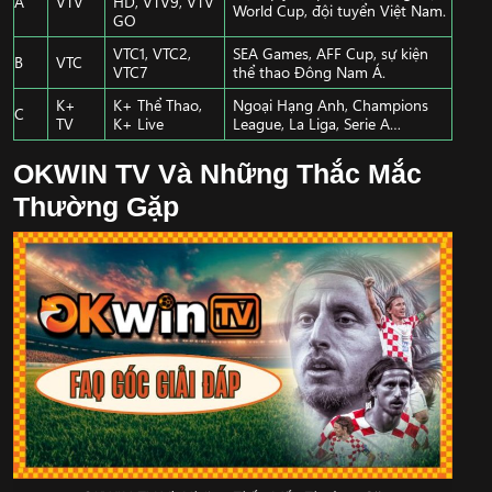
A
VTV
HD, VTV9, VTV
World Cup, đội tuyển Việt Nam.
GO
VTC1, VTC2,
SEA Games, AFF Cup, sự kiện
B
VTC
VTC7
thể thao Đông Nam Á.
K+
K+ Thể Thao,
Ngoại Hạng Anh, Champions
C
TV
K+ Live
League, La Liga, Serie A…
OKWIN TV Và Những Thắc Mắc
Thường Gặp