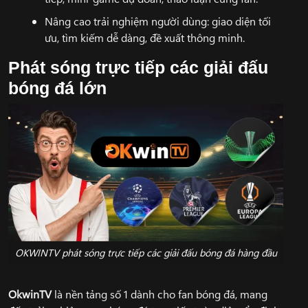
Nâng cao trải nghiệm người dùng: giao diện tối
ưu, tìm kiếm dễ dàng, đề xuất thông minh.
Phát sóng trực tiếp các giải đấu
bóng đá lớn
OKWINTV phát sóng trực tiếp các giải đấu bóng đá hàng đầu
OkwinTV
là nền tảng số 1 dành cho fan bóng đá, mang