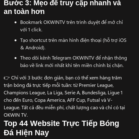
Bước 3: Mẹo để truy cập nhanh và
an toàn hơn
Bookmark OKWINTV trên trình duyệt để mở chỉ
với 1 click.
Tạo shortcut trên màn hình điện thoại (hỗ trợ iOS
& Android).
Theo dõi kênh Telegram OKWINTV để nhận thông
báo về link mới nhất khi tên miền chính bị chặn.
👉 Chỉ với 3 bước đơn giản, bạn có thể xem hàng trăm
trận bóng đá trực tiếp mỗi tuần: từ Premier League,
Champions League, La Liga, Serie A, Bundesliga, Ligue 1
cho đến Euro, Copa America, AFF Cup, Futsal và V-
League. Tất cả đều miễn phí, chất lượng cao và chỉ có tại
OKWIN TV.
Top 44 Website Trực Tiếp Bóng
Đá Hiện Nay