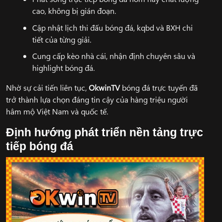
cao, không bị gián đoạn.
Cập nhật lịch thi đấu bóng đá, kqbd và BXH chi
tiết của từng giải.
Cung cấp kèo nhà cái, nhận định chuyên sâu và
highlight bóng đá.
Nhờ sự cải tiến liên tục,
OkwinTV
bóng đá trực tuyến đã
trở thành lựa chọn đáng tin cậy của hàng triệu người
hâm mộ Việt Nam và quốc tế.
Định hướng phát triển nền tảng trực
tiếp bóng đá