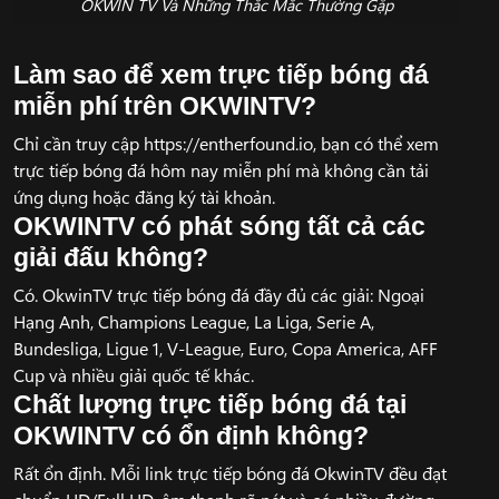
OKWIN TV Và Những Thắc Mắc Thường Gặp
Làm sao để xem trực tiếp bóng đá
miễn phí trên OKWINTV?
Chỉ cần truy cập https://entherfound.io, bạn có thể xem
trực tiếp bóng đá hôm nay miễn phí mà không cần tải
ứng dụng hoặc đăng ký tài khoản.
OKWINTV có phát sóng tất cả các
giải đấu không?
Có. OkwinTV trực tiếp bóng đá đầy đủ các giải: Ngoại
Hạng Anh, Champions League, La Liga, Serie A,
Bundesliga, Ligue 1, V-League, Euro, Copa America, AFF
Cup và nhiều giải quốc tế khác.
Chất lượng trực tiếp bóng đá tại
OKWINTV có ổn định không?
Rất ổn định. Mỗi link trực tiếp bóng đá OkwinTV đều đạt