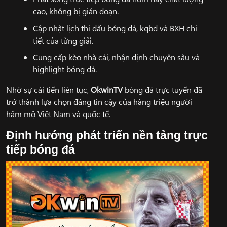
cao, không bị gián đoạn.
Cập nhật lịch thi đấu bóng đá, kqbd và BXH chi
tiết của từng giải.
Cung cấp kèo nhà cái, nhận định chuyên sâu và
highlight bóng đá.
Nhờ sự cải tiến liên tục,
OkwinTV
bóng đá trực tuyến đã
trở thành lựa chọn đáng tin cậy của hàng triệu người
hâm mộ Việt Nam và quốc tế.
Định hướng phát triển nền tảng trực
tiếp bóng đá