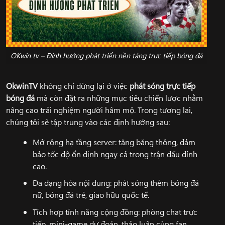
OKwin tv – Định hướng phát triển nền tảng trực tiếp bóng đá
OkwinTV
không chỉ dừng lại ở việc
phát sóng trực tiếp
bóng đá
mà còn đặt ra những mục tiêu chiến lược nhằm
nâng cao trải nghiệm người hâm mộ. Trong tương lai,
chúng tôi sẽ tập trung vào các định hướng sau:
Mở rộng hạ tầng server: tăng băng thông, đảm
bảo tốc độ ổn định ngay cả trong trận đấu đỉnh
cao.
Đa dạng hóa nội dung: phát sóng thêm bóng đá
nữ, bóng đá trẻ, giao hữu quốc tế.
Tích hợp tính năng cộng đồng: phòng chat trực
tiếp, mini-game dự đoán, thảo luận cùng fan.