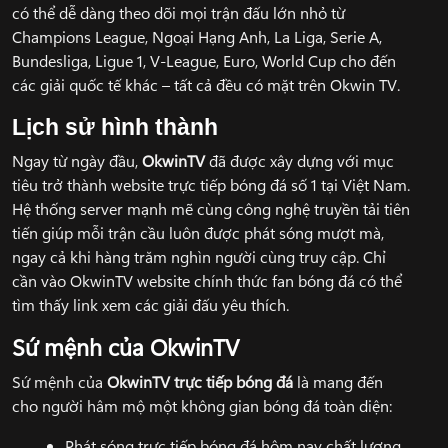
có thể dễ dàng theo dõi mọi trận đấu lớn nhỏ từ
Champions League, Ngoại Hạng Anh, La Liga, Serie A,
Bundesliga, Ligue 1, V-League, Euro, World Cup cho đến
các giải quốc tế khác – tất cả đều có mặt trên Okwin TV.
Lịch sử hình thành
Ngay từ ngày đầu,
OkwinTV
đã được xây dựng với mục
tiêu trở thành website trực tiếp bóng đá số 1 tại Việt Nam.
Hệ thống server mạnh mẽ cùng công nghệ truyền tải tiên
tiến giúp mỗi trận cầu luôn được phát sóng mượt mà,
ngay cả khi hàng trăm nghìn người cùng truy cập. Chỉ
cần vào OkwinTV website chính thức fan bóng đá có thể
tìm thấy link xem các giải đấu yêu thích.
Sứ mệnh của OkwinTV
Sứ mệnh của
OkwinTV
trực tiếp bóng đá
là mang đến
cho người hâm mộ một không gian bóng đá toàn diện:
Phát sóng trực tiếp bóng đá hôm nay chất lượng