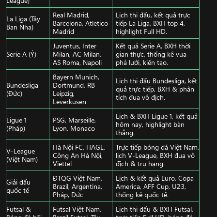
Real Madrid,
Lịch thi đấu, kết quả trực
La Liga (Tây
Barcelona, Atletico
tiếp La Liga, BXH top 4,
Ban Nha)
Madrid
highlight Full HD.
Juventus, Inter
Kết quả Serie A, BXH thời
Serie A (Ý)
Milan, AC Milan,
gian thực, thống kê vua
AS Roma, Napoli
phá lưới, kiến tạo.
Bayern Munich,
Lịch thi đấu Bundesliga, kết
Bundesliga
Dortmund, RB
quả trực tiếp, BXH & phân
(Đức)
Leipzig,
tích đua vô địch.
Leverkusen
Lịch & BXH Ligue 1, kết quả
Ligue 1
PSG, Marseille,
hôm nay, highlight bàn
(Pháp)
Lyon, Monaco
thắng.
Hà Nội FC, HAGL,
Trực tiếp bóng đá Việt Nam,
V-League
Công An Hà Nội,
lịch V-League, BXH đua vô
(Việt Nam)
Viettel
địch & trụ hạng.
ĐTQG Việt Nam,
Lịch & kết quả Euro, Copa
Giải đấu
Brazil, Argentina,
America, AFF Cup, U23,
quốc tế
Pháp, Đức
thống kê quốc tế.
Futsal &
Futsal Việt Nam,
Lịch thi đấu & BXH Futsal,
Bóng đá bãi
Brazil Futsal, Tây
trực tiếp Full HD, bóng đá