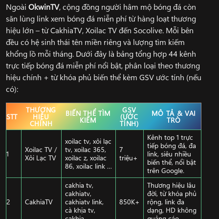
Ngoài
OkwinTV
, cộng đồng người hâm mộ bóng đá còn
săn lùng link xem bóng đá miễn phí từ hàng loạt thương
hiệu lớn – từ CakhiaTV, Xoilac TV đến Socolive. Mỗi bên
đều có hệ sinh thái tên miền riêng và lượng tìm kiếm
khổng lồ mỗi tháng. Dưới đây là bảng tổng hợp 44 kênh
trực tiếp bóng đá miễn phí nổi bật, phân loại theo thương
hiệu chính + từ khóa phủ biến thể kèm GSV ước tính (nếu
có):
THƯƠNG
GSV
BIẾN THỂ TÌM
MÔ TẢ & VAI
STT
HIỆU
(ƯỚC
KIẾM
TRÒ
CHÍNH
TÍNH)
Kênh top 1 trực
xoilac tv, xôi lạc
tiếp bóng đá, đa
Xoilac TV /
tv, xoilac 365,
7
1
link, siêu nhiều
Xôi Lạc TV
xoilac z, xoilac
triệu+
biến thể, nổi bật
86, xoilac link …
trên Google.
cakhia tv,
Thương hiệu lâu
cakhiatv,
đời, từ khóa phủ
2
CakhiaTV
cakhiatv link,
850K+
rộng, link đa
cà khịa tv,
dạng, HD không
cakhia …
quảng cáo.