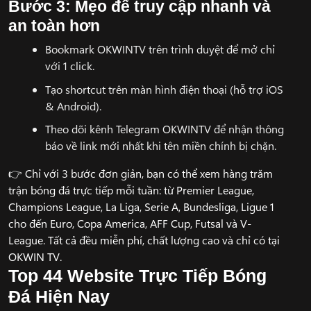
Bước 3: Mẹo để truy cập nhanh và
an toàn hơn
Bookmark OKWINTV trên trình duyệt để mở chỉ
với 1 click.
Tạo shortcut trên màn hình điện thoại (hỗ trợ iOS
& Android).
Theo dõi kênh Telegram OKWINTV để nhận thông
báo về link mới nhất khi tên miền chính bị chặn.
👉 Chỉ với 3 bước đơn giản, bạn có thể xem hàng trăm
trận bóng đá trực tiếp mỗi tuần: từ Premier League,
Champions League, La Liga, Serie A, Bundesliga, Ligue 1
cho đến Euro, Copa America, AFF Cup, Futsal và V-
League. Tất cả đều miễn phí, chất lượng cao và chỉ có tại
OKWIN TV.
Top 44 Website Trực Tiếp Bóng
Đá Hiện Nay