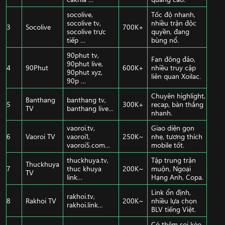
socolive,
Tốc độ nhanh,
socolive tv,
nhiều trận độc
3
Socolive
700K+
socolive trực
quyền, đang
tiếp …
bùng nổ.
90phut tv,
Fan đông đảo,
90phut live,
4
90Phut
600K+
nhiều truy cập
90phut xyz,
liên quan Xoilac.
90p …
Chuyên highlight,
Banthang
banthang tv,
5
300K+
recap, bàn thắng
TV
banthang live…
nhanh.
vaoroi.tv,
Giao diện gọn
6
Vaoroi TV
vaoroi1,
250K~
nhẹ, tương thích
vaoroi5.com…
mobile tốt.
thuckhuya.tv,
Tập trung trận
Thuckhuya
7
thuc khuya
200K~
muộn, Ngoại
TV
link…
Hạng Anh, Copa.
Link ổn định,
rakhoi.tv,
8
Rakhoi TV
200K~
nhiều lựa chọn
rakhoi.link…
BLV tiếng Việt.
Có thêm soi kèo