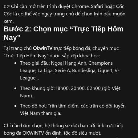
👉 Chỉ cần mở trên trình duyệt Chrome, Safari hoặc Cốc
Cốc là có thể vào ngay trang chủ để chọn trận đấu muốn
xem.
Bước 2: Chọn mục “Trực Tiếp Hôm
Nay”
Tại trang chủ
OkwinTV
trực tiếp bóng đá, chuyên mục
“Trực Tiếp Hôm Nay” được sắp xếp khoa học:
Theo giải đấu: Ngoại Hạng Anh, Champions
League, La Liga, Serie A, Bundesliga, Ligue 1, V-
League…
Theo khung giờ: 18h00, 20h00, 02h00 (giờ Việt
Nam).
Theo độ hot: Trận tâm điểm, các trận có đội tuyển
Việt Nam tham gia.
Chỉ cần bấm chọn, hệ thống sẽ đưa bạn tới link trực tiếp
bóng đá OKWINTV ổn định, tốc độ siêu mượt.