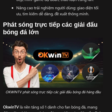
Nâng cao trải nghiệm người dùng: giao diện tối
ưu, tìm kiếm dễ dàng, đề xuất thông minh.
Phát sóng trực tiếp các giải đấu
bóng đá lớn
OKWINTV phát sóng trực tiếp các giải đấu bóng đá hàng đầu
OkwinTV
là nền tảng số 1 dành cho fan bóng đá, mang