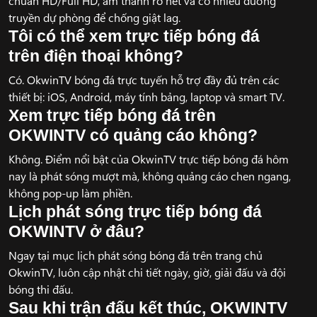
chuẩn HD/Full HD, âm thanh rõ nét và có nhiều đường
truyền dự phòng để chống giật lag.
Tôi có thể xem trực tiếp bóng đá
trên điện thoại không?
Có. OkwinTV bóng đá trực tuyến hỗ trợ đầy đủ trên các
thiết bị: iOS, Android, máy tính bảng, laptop và smart TV.
Xem trực tiếp bóng đá trên
OKWINTV có quảng cáo không?
Không. Điểm nổi bật của OkwinTV trực tiếp bóng đá hôm
nay là phát sóng mượt mà, không quảng cáo chen ngang,
không pop-up làm phiền.
Lịch phát sóng trực tiếp bóng đá
OKWINTV ở đâu?
Ngay tại mục lịch phát sóng bóng đá trên trang chủ
OkwinTV, luôn cập nhật chi tiết ngày, giờ, giải đấu và đội
bóng thi đấu.
Sau khi trận đấu kết thúc, OKWINTV