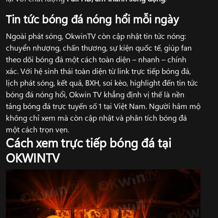
Tin tức bóng đá nóng hổi mỗi ngày
Ngoài phát sóng, OkwinTV còn cập nhật tin tức nóng:
chuyển nhượng, chấn thương, sự kiện quốc tế, giúp fan
theo dõi bóng đá một cách toàn diện – nhanh – chính
xác. Với hệ sinh thái toàn diện từ link trực tiếp bóng đá,
lịch phát sóng, kết quả, BXH, soi kèo, highlight đến tin tức
bóng đá nóng hổi, Okwin TV khẳng định vị thế là nền
tảng bóng đá trực tuyến số 1 tại Việt Nam. Người hâm mộ
không chỉ xem mà còn cập nhật và phân tích bóng đá
một cách trọn vẹn.
Cách xem trực tiếp bóng đá tại
OKWINTV