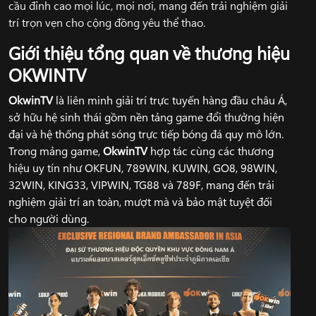
cầu đỉnh cao mọi lúc, mọi nơi, mang đến trải nghiệm giải
trí trọn vẹn cho cộng đồng yêu thể thao.
Giới thiệu tổng quan về thương hiệu
OKWINTV
OkwinTV
là liên minh giải trí trực tuyến hàng đầu châu Á,
sở hữu hệ sinh thái gồm nền tảng game đổi thưởng hiện
đại và hệ thống phát sóng trực tiếp bóng đá quy mô lớn.
Trong mảng game,
OkwinTV
hợp tác cùng các thương
hiệu uy tín như OKFUN, 789WIN, KUWIN, GO8, 98WIN,
32WIN, KING33, VIPWIN, TG88 và 789F, mang đến trải
nghiệm giải trí an toàn, mượt mà và bảo mật tuyệt đối
cho người dùng.