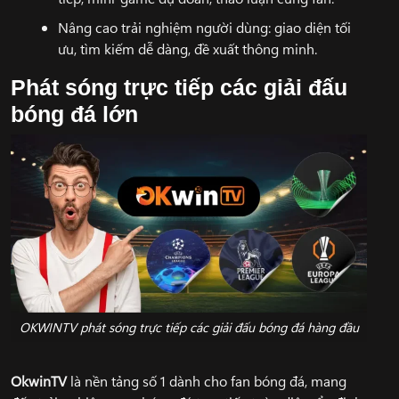
Nâng cao trải nghiệm người dùng: giao diện tối
ưu, tìm kiếm dễ dàng, đề xuất thông minh.
Phát sóng trực tiếp các giải đấu
bóng đá lớn
OKWINTV phát sóng trực tiếp các giải đấu bóng đá hàng đầu
OkwinTV
là nền tảng số 1 dành cho fan bóng đá, mang