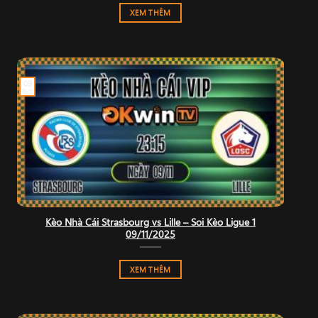
XEM THÊM
09
Th11
Kèo Nhà Cái Strasbourg vs Lille – Soi Kèo Ligue 1
09/11/2025
XEM THÊM