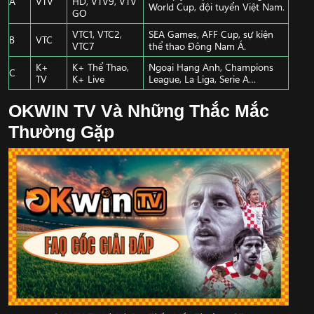
A
VTV
HD, VTV9, VTV
World Cup, đội tuyển Việt Nam.
GO
VTC1, VTC2,
SEA Games, AFF Cup, sự kiện
B
VTC
VTC7
thể thao Đông Nam Á.
K+
K+ Thể Thao,
Ngoại Hạng Anh, Champions
C
TV
K+ Live
League, La Liga, Serie A…
OKWIN TV Và Những Thắc Mắc
Thường Gặp