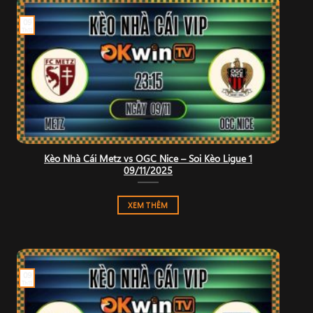
09
Th11
Kèo Nhà Cái Metz vs OGC Nice – Soi Kèo Ligue 1
09/11/2025
XEM THÊM
09
Th11