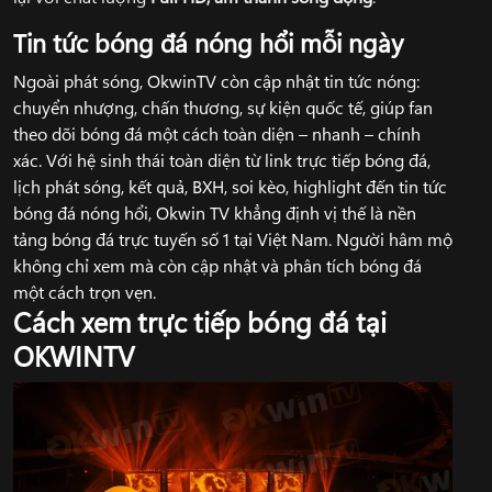
Tin tức bóng đá nóng hổi mỗi ngày
Ngoài phát sóng, OkwinTV còn cập nhật tin tức nóng:
chuyển nhượng, chấn thương, sự kiện quốc tế, giúp fan
theo dõi bóng đá một cách toàn diện – nhanh – chính
xác. Với hệ sinh thái toàn diện từ link trực tiếp bóng đá,
lịch phát sóng, kết quả, BXH, soi kèo, highlight đến tin tức
bóng đá nóng hổi, Okwin TV khẳng định vị thế là nền
tảng bóng đá trực tuyến số 1 tại Việt Nam. Người hâm mộ
không chỉ xem mà còn cập nhật và phân tích bóng đá
một cách trọn vẹn.
Cách xem trực tiếp bóng đá tại
OKWINTV