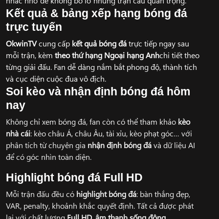
nhắc nhở để không bỏ lỡ những trận cầu quan trọng.
Kết quả & bảng xếp hạng bóng đá
trực tuyến
OkwinTV
cung cấp
kết quả bóng đá
trực tiếp ngay sau
mỗi trận, kèm
theo thứ hạng Ngoại hạng Anh
chi tiết theo
từng giải đấu. Fan dễ dàng nắm bắt phong độ, thành tích
và cục diện cuộc đua vô địch.
Soi kèo và nhận định bóng đá hôm
nay
Không chỉ xem bóng đá, fan còn có thể tham khảo
kèo
nhà cái
: kèo châu Á, châu Âu, tài xỉu, kèo phạt góc… với
phân tích từ chuyên gia
nhận định bóng đá
và dữ liệu AI
để có góc nhìn toàn diện.
Highlight bóng đá Full HD
Mỗi trận đấu đều có
highlight bóng đá
: bàn thắng đẹp,
VAR, penalty, khoảnh khắc quyết định. Tất cả được phát
lại với chất lượng
Full HD, âm thanh sống động
.