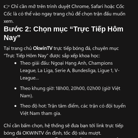
👉 Chỉ cần mở trên trình duyệt Chrome, Safari hoặc Cốc
Cốc là có thể vào ngay trang chủ để chọn trận đấu muốn
xem.
Bước 2: Chọn mục “Trực Tiếp Hôm
Nay”
Tại trang chủ
OkwinTV
trực tiếp bóng đá, chuyên mục
“Trực Tiếp Hôm Nay” được sắp xếp khoa học:
Theo giải đấu: Ngoại Hạng Anh, Champions
League, La Liga, Serie A, Bundesliga, Ligue 1, V-
League…
Theo khung giờ: 18h00, 20h00, 02h00 (giờ Việt
Nam).
Theo độ hot: Trận tâm điểm, các trận có đội tuyển
Việt Nam tham gia.
Chỉ cần bấm chọn, hệ thống sẽ đưa bạn tới link trực tiếp
bóng đá OKWINTV ổn định, tốc độ siêu mượt.