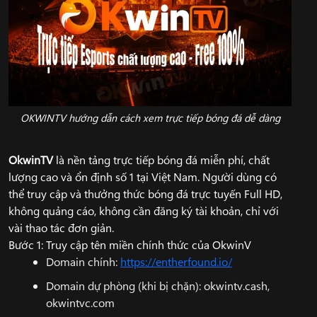
OKWINTV hướng dẫn cách xem trực tiếp bóng đá dễ dàng
OkwinTV
là nền tảng trực tiếp bóng đá miễn phí, chất
lượng cao và ổn định số 1 tại Việt Nam. Người dùng có
thể truy cập và thưởng thức bóng đá trực tuyến Full HD,
không quảng cáo, không cần đăng ký tài khoản, chỉ với
vài thao tác đơn giản.
Bước 1: Truy cập tên miền chính thức của OkwinV
Domain chính:
https://entherfound.io/
Domain dự phòng (khi bị chặn): okwintv.cash,
okwintvc.com