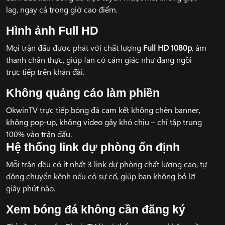
lag, ngay cả trong giờ cao điểm.
Hình ảnh Full HD
Mọi trận đấu được phát với chất lượng
Full HD 1080p
, âm
thanh chân thực, giúp fan có cảm giác như đang ngồi
trực tiếp trên khán đài.
Không quảng cáo làm phiền
OkwinTV trực tiếp bóng đá cam kết không chèn banner,
không pop-up, không video gây khó chịu – chỉ tập trung
100% vào trận đấu.
Hệ thống link dự phòng ổn định
Mỗi trận đều có ít nhất 3 link dự phòng chất lượng cao, tự
động chuyển kênh nếu có sự cố, giúp bạn không bỏ lỡ
giây phút nào.
Xem bóng đá không cần đăng ký