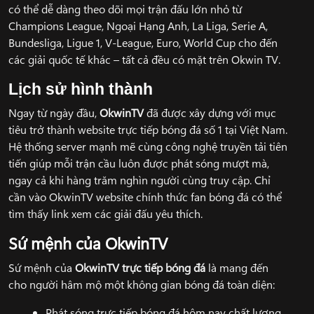
có thể dễ dàng theo dõi mọi trận đấu lớn nhỏ từ
Champions League, Ngoại Hạng Anh, La Liga, Serie A,
Bundesliga, Ligue 1, V-League, Euro, World Cup cho đến
các giải quốc tế khác – tất cả đều có mặt trên Okwin TV.
Lịch sử hình thành
Ngay từ ngày đầu,
OkwinTV
đã được xây dựng với mục
tiêu trở thành website trực tiếp bóng đá số 1 tại Việt Nam.
Hệ thống server mạnh mẽ cùng công nghệ truyền tải tiên
tiến giúp mỗi trận cầu luôn được phát sóng mượt mà,
ngay cả khi hàng trăm nghìn người cùng truy cập. Chỉ
cần vào OkwinTV website chính thức fan bóng đá có thể
tìm thấy link xem các giải đấu yêu thích.
Sứ mệnh của OkwinTV
Sứ mệnh của
OkwinTV
trực tiếp bóng đá
là mang đến
cho người hâm mộ một không gian bóng đá toàn diện:
Phát sóng trực tiếp bóng đá hôm nay chất lượng