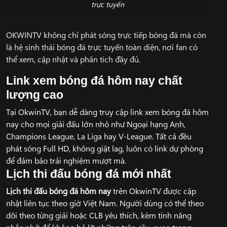
trực tuyến
OKWINTV không chỉ phát sóng trực tiếp bóng đá mà còn
là hệ sinh thái bóng đá trực tuyến toàn diện, nơi fan có
thể xem, cập nhật và phân tích đầy đủ.
Link xem bóng đá hôm nay chất
lượng cao
Tại OkwinTV, bạn dễ dàng truy cập link xem bóng đá hôm
nay cho mọi giải đấu lớn nhỏ như Ngoại hạng Anh,
Champions League, La Liga hay V-League. Tất cả đều
phát sóng Full HD, không giật lag, luôn có link dự phòng
để đảm bảo trải nghiệm mượt mà.
Lịch thi đấu bóng đá mới nhất
Lịch thi đấu bóng đá hôm nay
trên OkwinTV được cập
nhật liên tục theo giờ Việt Nam. Người dùng có thể theo
dõi theo từng giải hoặc CLB yêu thích, kèm tính năng