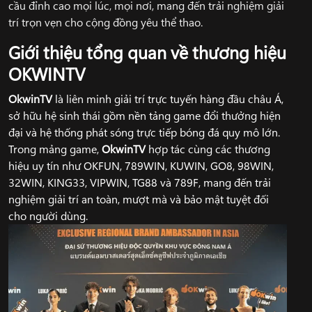
cầu đỉnh cao mọi lúc, mọi nơi, mang đến trải nghiệm giải
trí trọn vẹn cho cộng đồng yêu thể thao.
Giới thiệu tổng quan về thương hiệu
OKWINTV
OkwinTV
là liên minh giải trí trực tuyến hàng đầu châu Á,
sở hữu hệ sinh thái gồm nền tảng game đổi thưởng hiện
đại và hệ thống phát sóng trực tiếp bóng đá quy mô lớn.
Trong mảng game,
OkwinTV
hợp tác cùng các thương
hiệu uy tín như OKFUN, 789WIN, KUWIN, GO8, 98WIN,
32WIN, KING33, VIPWIN, TG88 và 789F, mang đến trải
nghiệm giải trí an toàn, mượt mà và bảo mật tuyệt đối
cho người dùng.