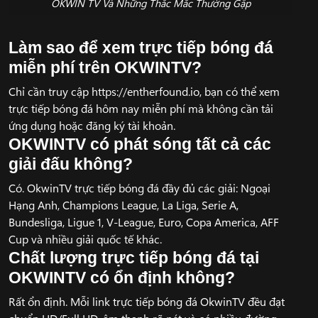
OKWIN TV Và Những Thắc Mắc Thường Gặp
Làm sao để xem trực tiếp bóng đá
miễn phí trên OKWINTV?
Chỉ cần truy cập https://entherfound.io, bạn có thể xem
trực tiếp bóng đá hôm nay miễn phí mà không cần tải
ứng dụng hoặc đăng ký tài khoản.
OKWINTV có phát sóng tất cả các
giải đấu không?
Có. OkwinTV trực tiếp bóng đá đầy đủ các giải: Ngoại
Hạng Anh, Champions League, La Liga, Serie A,
Bundesliga, Ligue 1, V-League, Euro, Copa America, AFF
Cup và nhiều giải quốc tế khác.
Chất lượng trực tiếp bóng đá tại
OKWINTV có ổn định không?
Rất ổn định. Mỗi link trực tiếp bóng đá OkwinTV đều đạt