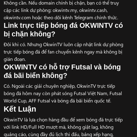
Không cần. Nếu domain chính bị chặn, bạn có thể truy
cập các link dự phòng: okwintv.my, okwintv.cash,
okwintv.com hoặc theo dõi kênh Telegram chính thức.
Link trực tiếp bóng đá OKWINTV có
bị chặn không?
Đôi khi có. Nhưng OkwinTV luôn cập nhật link dự phòng
trực tiếp bóng đá để fan chuyển kênh ngay mà không bị
gián đoạn.
OKWINTV có hỗ trợ Futsal và bóng
đá bãi biển không?
Có. Ngoài các giải chuyên nghiệp, OkwinTV trực tiếp
bóng đá hôm nay còn phát sóng Futsal Việt Nam, Futsal
World Cup, AFF Futsal và bóng đá bãi biển quốc tế.
Kết Luận
OkwinTV là lựa chọn hàng đầu để xem bóng đá trực tiếp
với link HD/Full HD mượt mà, không giật lag, không
quảng cáo, cùng đầy đủ lịch thi đấu, bảng xếp hạng,