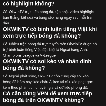
có highlight không?
Có. OkwinTV trực tiếp bóng đá, cập nhật video highlight
bàn thắng, kết quả và bảng xếp hạng ngay sau mỗi trận
đấu.
OKWINTV có bình luận tiếng Việt khi
xem trực tiếp bóng đá không?
Có. Nhiều trận bóng đá trực tuyến trên OkwinTV được hỗ
trợ bình luận tiếng Việt, đặc biệt là Ngoại hạng Anh,
Champions League và V-League.
OKWINTV có soi kèo và nhận định
bóng đá không?
Có. Ngoài phát sóng, OkwinTV còn cung cấp soi kèo
bóng đá hôm nay: kèo châu Á, kèo tài xỉu, kèo phạt góc,
kèm theo phân tích chuyên gia và dữ liệu phong độ.
Có cần dùng VPN để xem trực tiếp
bóng đá trên OKWINTV không?