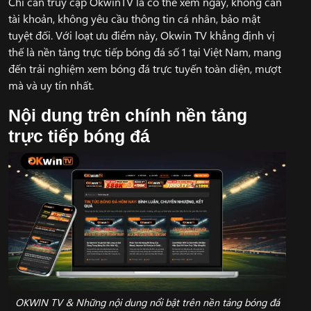
Chỉ cần truy cập OkwinTV là có thể xem ngay, không cần
tài khoản, không yêu cầu thông tin cá nhân, bảo mật
tuyệt đối. Với loạt ưu điểm này, Okwin TV khẳng định vị
thế là nền tảng trực tiếp bóng đá số 1 tại Việt Nam, mang
đến trải nghiệm xem bóng đá trực tuyến toàn diện, mượt
mà và uy tín nhất.
Nội dung trên chính nền tảng
trực tiếp bóng đá
OKWIN TV & Những nội dung nổi bật trên nền tảng bóng đá