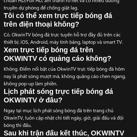
chuẩn HD/Full HD, âm thanh rõ nét và có nhiều đường
truyền dự phòng để chống giật lag.
Tôi có thể xem trực tiếp bóng đá
trên điện thoại không?
Có. OkwinTV bóng đá trực tuyến hỗ trợ đầy đủ trên các
thiết bị: iOS, Android, máy tính bảng, laptop và smart TV.
Xem trực tiếp bóng đá trên
OKWINTV có quảng cáo không?
Không. Điểm nổi bật của OkwinTV trực tiếp bóng đá hôm
nay là phát sóng mượt mà, không quảng cáo chen ngang,
không pop-up làm phiền.
Lịch phát sóng trực tiếp bóng đá
OKWINTV ở đâu?
Ngay tại mục lịch phát sóng bóng đá trên trang chủ
OkwinTV, luôn cập nhật chi tiết ngày, giờ, giải đấu và đội
bóng thi đấu.
Sau khi trận đấu kết thúc, OKWINTV