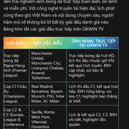
đến trải nghiệm xem bóng đá trực tiếp toàn diện, ổn định
và miễn phí. Với công nghệ truyền tải hiện đại, lịch phát
sóng theo giờ Việt Nam và nội dung chuyên sâu, người
hâm mộ sẽ không bỏ lỡ bất kỳ giải đấu danh giá nào.
Bảng tóm tắt các giải đấu trực tiếp trên OKWIN TV
TÍNH NĂNG TRỰC TIẾP
GIẢI ĐẤU
ĐỘI TIÊU BIỂU
TẠI OKWIN TV
Manchester
Trực tiếp
Trực tiếp bóng đá Full HD,
United,
bóng đá
lịch thi đấu chuẩn giờ VN,
Manchester City,
Ngoại Hạng
kết quả trực tuyến, BXH
Liverpool, Chelsea,
Anh (Premier
cập nhật, soi kèo &
Arsenal,
League)
highlight.
Tottenham
Cúp C1 Châu
Real Madrid,
Lịch thi đấu C1, kết quả trực
Âu
Barcelona, Bayern
tiếp, BXH từng bảng, soi
(Champions
Munich, PSG, Inter
kèo C1, highlight bàn thắng
League)
Milan, AC Milan
& VAR.
Cúp C2 &
Sevilla, Roma,
C3 (Europa
Lịch & kết quả C2, C3, BXH
West Ham,
League &
chi tiết, highlight độc
Villarreal,
Conference
quyền.
Fiorentina
League)