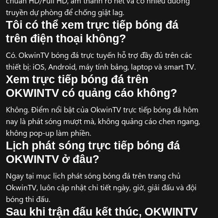
chuẩn HD/Full HD, âm thanh rõ nét và có nhiều đường
truyền dự phòng để chống giật lag.
Tôi có thể xem trực tiếp bóng đá
trên điện thoại không?
Có. OkwinTV bóng đá trực tuyến hỗ trợ đầy đủ trên các
thiết bị: iOS, Android, máy tính bảng, laptop và smart TV.
Xem trực tiếp bóng đá trên
OKWINTV có quảng cáo không?
Không. Điểm nổi bật của OkwinTV trực tiếp bóng đá hôm
nay là phát sóng mượt mà, không quảng cáo chen ngang,
không pop-up làm phiền.
Lịch phát sóng trực tiếp bóng đá
OKWINTV ở đâu?
Ngay tại mục lịch phát sóng bóng đá trên trang chủ
OkwinTV, luôn cập nhật chi tiết ngày, giờ, giải đấu và đội
bóng thi đấu.
Sau khi trận đấu kết thúc, OKWINTV