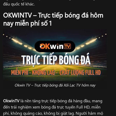
đấu quốc tế khác.
OKWINTV – Trực tiếp bóng đá hôm
nay miễn phí số 1
Okwin TV – Trực tiếp bóng đá Xôi Lạc TV hôm nay
OkwinTV
là nền tảng trực tiếp bóng đá hàng đầu, mang
đến trải nghiệm xem bóng đá trực tuyến Full HD, miễn
phí, không quảng cáo, không bị giật lag. Người hâm mộ