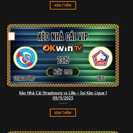
XEM THÊM
09
Th11
Kèo Nhà Cái Strasbourg vs Lille – Soi Kèo Ligue 1
09/11/2025
XEM THÊM