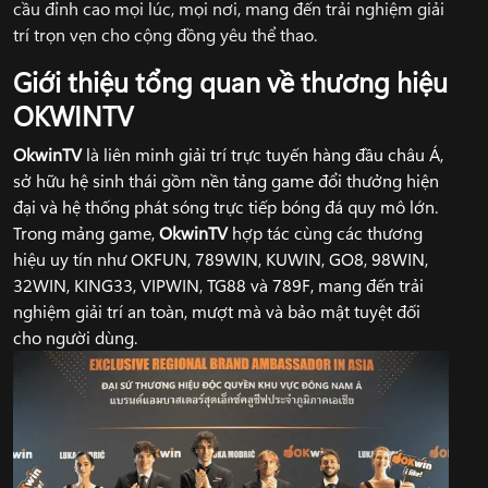
cầu đỉnh cao mọi lúc, mọi nơi, mang đến trải nghiệm giải
trí trọn vẹn cho cộng đồng yêu thể thao.
Giới thiệu tổng quan về thương hiệu
OKWINTV
OkwinTV
là liên minh giải trí trực tuyến hàng đầu châu Á,
sở hữu hệ sinh thái gồm nền tảng game đổi thưởng hiện
đại và hệ thống phát sóng trực tiếp bóng đá quy mô lớn.
Trong mảng game,
OkwinTV
hợp tác cùng các thương
hiệu uy tín như OKFUN, 789WIN, KUWIN, GO8, 98WIN,
32WIN, KING33, VIPWIN, TG88 và 789F, mang đến trải
nghiệm giải trí an toàn, mượt mà và bảo mật tuyệt đối
cho người dùng.