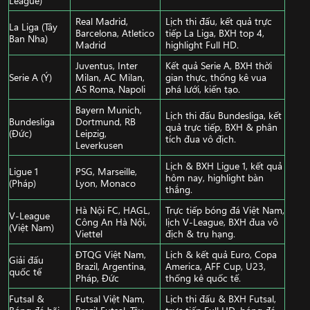
Real Madrid,
Lịch thi đấu, kết quả trực
La Liga (Tây
Barcelona, Atletico
tiếp La Liga, BXH top 4,
Ban Nha)
Madrid
highlight Full HD.
Juventus, Inter
Kết quả Serie A, BXH thời
Serie A (Ý)
Milan, AC Milan,
gian thực, thống kê vua
AS Roma, Napoli
phá lưới, kiến tạo.
Bayern Munich,
Lịch thi đấu Bundesliga, kết
Bundesliga
Dortmund, RB
quả trực tiếp, BXH & phân
(Đức)
Leipzig,
tích đua vô địch.
Leverkusen
Lịch & BXH Ligue 1, kết quả
Ligue 1
PSG, Marseille,
hôm nay, highlight bàn
(Pháp)
Lyon, Monaco
thắng.
Hà Nội FC, HAGL,
Trực tiếp bóng đá Việt Nam,
V-League
Công An Hà Nội,
lịch V-League, BXH đua vô
(Việt Nam)
Viettel
địch & trụ hạng.
ĐTQG Việt Nam,
Lịch & kết quả Euro, Copa
Giải đấu
Brazil, Argentina,
America, AFF Cup, U23,
quốc tế
Pháp, Đức
thống kê quốc tế.
Futsal &
Futsal Việt Nam,
Lịch thi đấu & BXH Futsal,
Bóng đá bãi
Brazil Futsal, Tây
trực tiếp Full HD, bóng đá