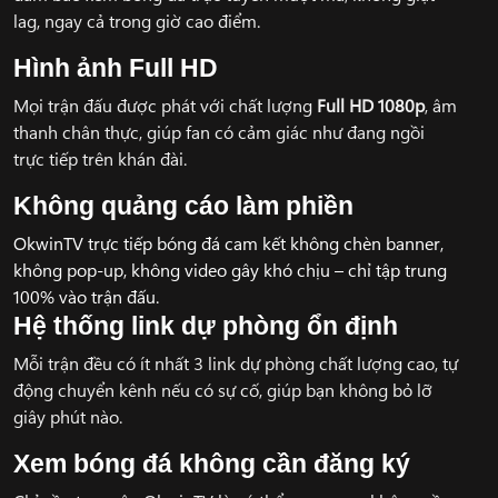
lag, ngay cả trong giờ cao điểm.
Hình ảnh Full HD
Mọi trận đấu được phát với chất lượng
Full HD 1080p
, âm
thanh chân thực, giúp fan có cảm giác như đang ngồi
trực tiếp trên khán đài.
Không quảng cáo làm phiền
OkwinTV trực tiếp bóng đá cam kết không chèn banner,
không pop-up, không video gây khó chịu – chỉ tập trung
100% vào trận đấu.
Hệ thống link dự phòng ổn định
Mỗi trận đều có ít nhất 3 link dự phòng chất lượng cao, tự
động chuyển kênh nếu có sự cố, giúp bạn không bỏ lỡ
giây phút nào.
Xem bóng đá không cần đăng ký