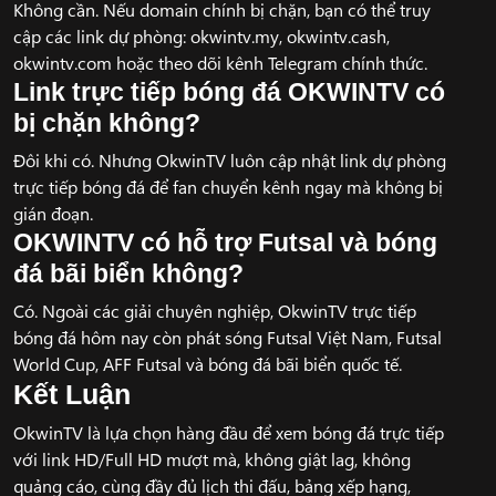
Không cần. Nếu domain chính bị chặn, bạn có thể truy
cập các link dự phòng: okwintv.my, okwintv.cash,
okwintv.com hoặc theo dõi kênh Telegram chính thức.
Link trực tiếp bóng đá OKWINTV có
bị chặn không?
Đôi khi có. Nhưng OkwinTV luôn cập nhật link dự phòng
trực tiếp bóng đá để fan chuyển kênh ngay mà không bị
gián đoạn.
OKWINTV có hỗ trợ Futsal và bóng
đá bãi biển không?
Có. Ngoài các giải chuyên nghiệp, OkwinTV trực tiếp
bóng đá hôm nay còn phát sóng Futsal Việt Nam, Futsal
World Cup, AFF Futsal và bóng đá bãi biển quốc tế.
Kết Luận
OkwinTV là lựa chọn hàng đầu để xem bóng đá trực tiếp
với link HD/Full HD mượt mà, không giật lag, không
quảng cáo, cùng đầy đủ lịch thi đấu, bảng xếp hạng,