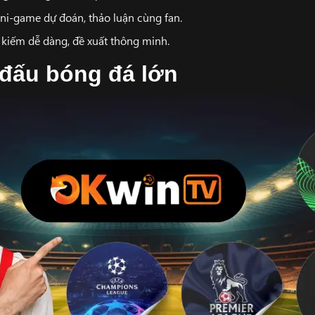
ini-game dự đoán, thảo luận cùng fan.
 kiếm dễ dàng, đề xuất thông minh.
i đấu bóng đá lớn