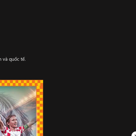
 và quốc tế.