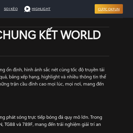
CƯỢC OKFUN
SOI KÈO
HIGHLIGHT
 CHUNG KẾT WORLD
g ổn định, hình ảnh sắc nét cùng tốc độ truyền tải
uả, bảng xếp hạng, highlight và nhiều thông tin thể
hững trận cầu đỉnh cao mọi lúc, mọi nơi, mang đến
ống phát sóng trực tiếp bóng đá quy mô lớn. Trong
TG88 và 789F, mang đến trải nghiệm giải trí an