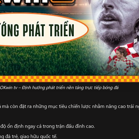
OKwin tv – Định hướng phát triển nền tảng trực tiếp bóng đá
á
mà còn đặt ra những mục tiêu chiến lược nhằm nâng cao trải n
độ ổn định ngay cả trong trận đấu đỉnh cao.
 đá trẻ, giao hữu quốc tế.