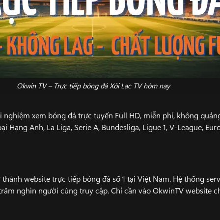
Okwin TV – Trực tiếp bóng đá Xôi Lạc TV hôm nay
ải nghiệm xem bóng đá trực tuyến Full HD, miễn phí, không quảng
 Hạng Anh, La Liga, Serie A, Bundesliga, Ligue 1, V-League, Euro
thành website trực tiếp bóng đá số 1 tại Việt Nam. Hệ thống ser
răm nghìn người cùng truy cập. Chỉ cần vào OkwinTV website chí