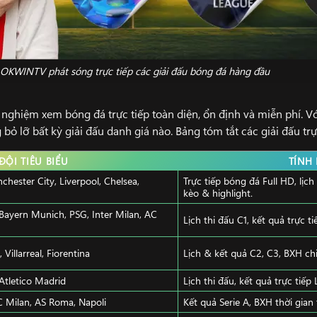
OKWINTV phát sóng trực tiếp các giải đấu bóng đá hàng đầu
nghiệm xem bóng đá trực tiếp toàn diện, ổn định và miễn phí. Với
ỏ lỡ bất kỳ giải đấu danh giá nào. Bảng tóm tắt các giải đấu tr
ĐỘI TIÊU BIỂU
TÍNH 
hester City, Liverpool, Chelsea,
Trực tiếp bóng đá Full HD, lịc
kèo & highlight.
 Bayern Munich, PSG, Inter Milan, AC
Lịch thi đấu C1, kết quả trực t
Villarreal, Fiorentina
Lịch & kết quả C2, C3, BXH chi 
Atletico Madrid
Lịch thi đấu, kết quả trực tiếp 
AC Milan, AS Roma, Napoli
Kết quả Serie A, BXH thời gian 