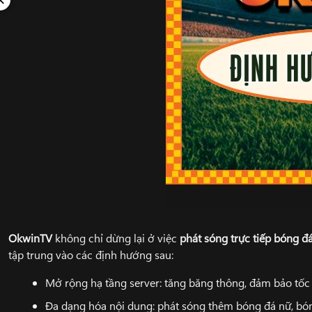
✕
OkwinTV
không chỉ dừng lại ở việc
phát sóng trực tiếp bóng đ
tập trung vào các định hướng sau:
Mở rộng hạ tầng server: tăng băng thông, đảm bảo tốc 
Đa dạng hóa nội dung: phát sóng thêm bóng đá nữ, bóng