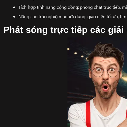
Tích hợp tính năng cộng đồng: phòng chat trực tiếp, m
Nâng cao trải nghiệm người dùng: giao diện tối ưu, tìm
Phát sóng trực tiếp các giả