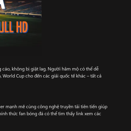
 cáo, không bị giật lag. Người hâm mộ có thể dễ
, World Cup cho đến các giải quốc tế khác – tất cả
ver mạnh mẽ cùng công nghệ truyền tải tiên tiến giúp
nh thức fan bóng đá có thể tìm thấy link xem các