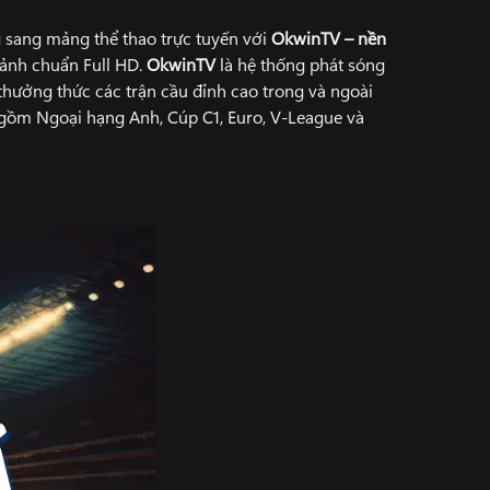
 sang mảng thể thao trực tuyến với
OkwinTV – nền
h ảnh chuẩn Full HD.
OkwinTV
là hệ thống phát sóng
 thưởng thức các trận cầu đỉnh cao trong và ngoài
o gồm Ngoại hạng Anh, Cúp C1, Euro, V-League và