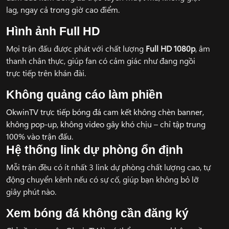
lag, ngay cả trong giờ cao điểm.
Hình ảnh Full HD
Mọi trận đấu được phát với chất lượng
Full HD 1080p
, âm
thanh chân thực, giúp fan có cảm giác như đang ngồi
trực tiếp trên khán đài.
Không quảng cáo làm phiền
OkwinTV trực tiếp bóng đá cam kết không chèn banner,
không pop-up, không video gây khó chịu – chỉ tập trung
100% vào trận đấu.
Hệ thống link dự phòng ổn định
Mỗi trận đều có ít nhất 3 link dự phòng chất lượng cao, tự
động chuyển kênh nếu có sự cố, giúp bạn không bỏ lỡ
giây phút nào.
Xem bóng đá không cần đăng ký