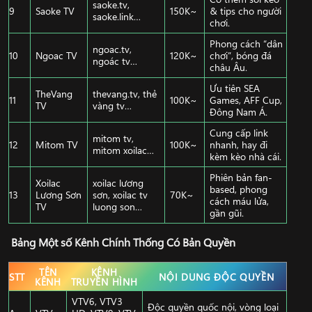
saoke.tv,
9
Saoke TV
150K~
& tips cho người
saoke.link…
chơi.
Phong cách “dân
ngoac.tv,
10
Ngoac TV
120K~
chơi”, bóng đá
ngoác tv…
châu Âu.
Ưu tiên SEA
TheVang
thevang.tv, thẻ
11
100K~
Games, AFF Cup,
TV
vàng tv…
Đông Nam Á.
Cung cấp link
mitom tv,
12
Mitom TV
100K~
nhanh, hay đi
mitom xoilac…
kèm kèo nhà cái.
Phiên bản fan-
Xoilac
xoilac lương
based, phong
13
Lương Sơn
sơn, xoilac tv
70K~
cách máu lửa,
TV
luong son…
gần gũi.
Bảng Một số Kênh Chính Thống Có Bản Quyền
TÊN
KÊNH
STT
NỘI DUNG ĐỘC QUYỀN
KÊNH
TRUYỀN HÌNH
VTV6, VTV3
Độc quyền quốc nội, vòng loại