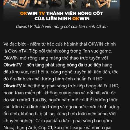
OkwinTV thành viên nòng cốt của liên minh Okwin
Và đặc biệt – niềm tự hào của hệ sinh thái OKWIN chính
là OkwinTV! Tiếp nối thành công trong lĩnh vực game,
OKWIN mở rộng sang mảng thể thao trực tuyến với
OkwinTV – nền tảng phát sóng bóng đá trực tiếp
hàng
đầu khu vực, nơi hội tụ công nghệ truyền tải tiên tiến, tốc
độ ổn định và chất lượng hình ảnh chuẩn Full HD.
OkwinTV
là hệ thống phát sóng trực tiếp bóng đá Full HD,
hoàn toàn miễn phí, không quảng cáo và nổi bật với tốc
độ siêu mượt. Tại đây, người hâm mộ có thể thưởng thức
các trận cầu đỉnh cao trong và ngoài nước với chất lượng
ổn định, không bị giật lag, cùng bình luận viên tiếng Việt
chuyên nghiệp. Các giải đấu được phát sóng bao gồm
Ngoại hạng Anh, Cúp C1, Euro, V-League và nhiều giải