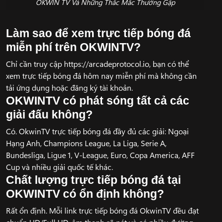
OKWIN TV Và Những Thắc Mắc Thường Gặp
Làm sao để xem trực tiếp bóng đá
miễn phí trên OKWINTV?
Chỉ cần truy cập https://arcadeprotocol.io, bạn có thể
xem trực tiếp bóng đá hôm nay miễn phí mà không cần
tải ứng dụng hoặc đăng ký tài khoản.
OKWINTV có phát sóng tất cả các
giải đấu không?
Có. OkwinTV trực tiếp bóng đá đầy đủ các giải: Ngoại
Hạng Anh, Champions League, La Liga, Serie A,
Bundesliga, Ligue 1, V-League, Euro, Copa America, AFF
Cup và nhiều giải quốc tế khác.
Chất lượng trực tiếp bóng đá tại
OKWINTV có ổn định không?
Rất ổn định. Mỗi link trực tiếp bóng đá OkwinTV đều đạt