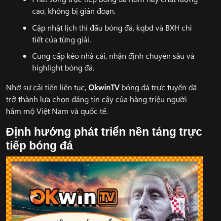
cao, không bị gián đoạn.
Cập nhật lịch thi đấu bóng đá, kqbd và BXH chi
tiết của từng giải.
Cung cấp kèo nhà cái, nhận định chuyên sâu và
highlight bóng đá.
Nhờ sự cải tiến liên tục,
OkwinTV
bóng đá trực tuyến đã
trở thành lựa chọn đáng tin cậy của hàng triệu người
hâm mộ Việt Nam và quốc tế.
Định hướng phát triển nền tảng trực
tiếp bóng đá