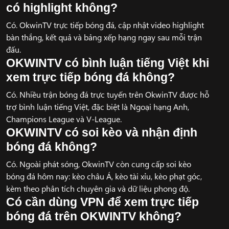
có highlight không?
Có. OkwinTV trực tiếp bóng đá, cập nhật video highlight
bàn thắng, kết quả và bảng xếp hạng ngay sau mỗi trận
đấu.
OKWINTV có bình luận tiếng Việt khi
xem trực tiếp bóng đá không?
Có. Nhiều trận bóng đá trực tuyến trên OkwinTV được hỗ
trợ bình luận tiếng Việt, đặc biệt là Ngoại hạng Anh,
Champions League và V-League.
OKWINTV có soi kèo và nhận định
bóng đá không?
Có. Ngoài phát sóng, OkwinTV còn cung cấp soi kèo
bóng đá hôm nay: kèo châu Á, kèo tài xỉu, kèo phạt góc,
kèm theo phân tích chuyên gia và dữ liệu phong độ.
Có cần dùng VPN để xem trực tiếp
bóng đá trên OKWINTV không?