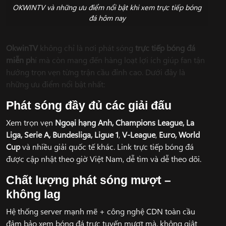
OKWINTV và những ưu điểm nổi bật khi xem trực tiếp bóng
đá hôm nay
OkwinTV
không chỉ là nơi phát sóng
trực tiếp bóng đá
miễn ph
í mà còn mang đến hàng loạt lợi ích giúp fan tận
hưởng trọn vẹn từng trận cầu đỉnh cao. Dưới đây là
những ưu điểm nổi bật nhất:
Phát sóng đầy đủ các giải đấu
Xem trọn vẹn
Ngoại hạng Anh, Champions League, La
Liga, Serie A, Bundesliga, Ligue 1
,
V-League
,
Euro, World
Cup
và nhiều giải quốc tế khác. Link trực tiếp bóng đá
được cập nhật theo giờ Việt Nam, dễ tìm và dễ theo dõi.
Chất lượng phát sóng mượt –
không lag
Hệ thống server mạnh mẽ + công nghệ CDN toàn cầu
đảm bảo xem bóng đá trực tuyến mượt mà, không giật