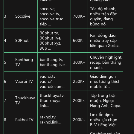
socolive,
Tốc độ nhanh,
socolive tv,
nhiều trận độc
3
Socolive
700K+
socolive trực
quyền, đang
tiếp …
bùng nổ.
90phut tv,
Fan đông đảo,
90phut live,
4
90Phut
600K+
nhiều truy cập
90phut xyz,
liên quan Xoilac.
90p …
Chuyên highlight,
Banthang
banthang tv,
5
300K+
recap, bàn thắng
TV
banthang live…
nhanh.
vaoroi.tv,
Giao diện gọn
6
Vaoroi TV
vaoroi1,
250K~
nhẹ, tương thích
vaoroi5.com…
mobile tốt.
thuckhuya.tv,
Tập trung trận
Thuckhuya
7
thuc khuya
200K~
muộn, Ngoại
TV
link…
Hạng Anh, Copa.
Link ổn định,
rakhoi.tv,
8
Rakhoi TV
200K~
nhiều lựa chọn
rakhoi.link…
BLV tiếng Việt.
Có thêm soi kèo