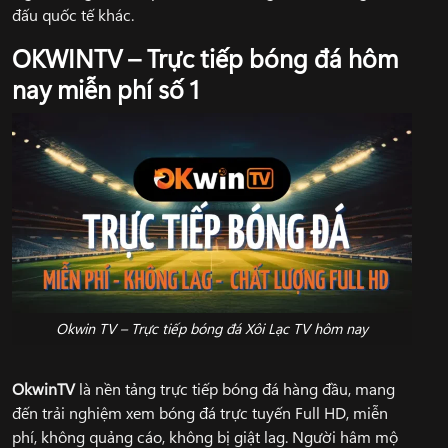
đấu quốc tế khác.
OKWINTV – Trực tiếp bóng đá hôm
nay miễn phí số 1
Okwin TV – Trực tiếp bóng đá Xôi Lạc TV hôm nay
OkwinTV
là nền tảng trực tiếp bóng đá hàng đầu, mang
đến trải nghiệm xem bóng đá trực tuyến Full HD, miễn
phí, không quảng cáo, không bị giật lag. Người hâm mộ