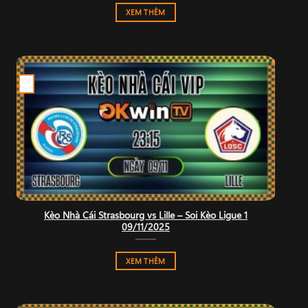
XEM THÊM
09
Th11
Kèo Nhà Cái Strasbourg vs Lille – Soi Kèo Ligue 1
09/11/2025
XEM THÊM