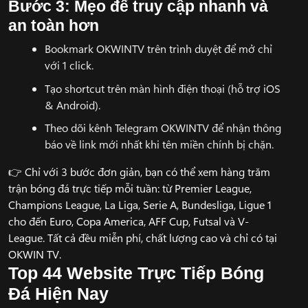
Bước 3: Mẹo để truy cập nhanh và
an toàn hơn
Bookmark OKWINTV trên trình duyệt để mở chỉ
với 1 click.
Tạo shortcut trên màn hình điện thoại (hỗ trợ iOS
& Android).
Theo dõi kênh Telegram OKWINTV để nhận thông
báo về link mới nhất khi tên miền chính bị chặn.
👉 Chỉ với 3 bước đơn giản, bạn có thể xem hàng trăm
trận bóng đá trực tiếp mỗi tuần: từ Premier League,
Champions League, La Liga, Serie A, Bundesliga, Ligue 1
cho đến Euro, Copa America, AFF Cup, Futsal và V-
League. Tất cả đều miễn phí, chất lượng cao và chỉ có tại
OKWIN TV.
Top 44 Website Trực Tiếp Bóng
Đá Hiện Nay