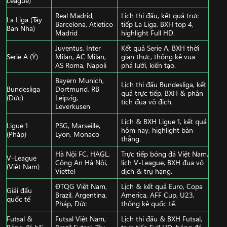
Real Madrid,
Lịch thi đấu, kết quả trực
La Liga (Tây
Barcelona, Atletico
tiếp La Liga, BXH top 4,
Ban Nha)
Madrid
highlight Full HD.
Juventus, Inter
Kết quả Serie A, BXH thời
Serie A (Ý)
Milan, AC Milan,
gian thực, thống kê vua
AS Roma, Napoli
phá lưới, kiến tạo.
Bayern Munich,
Lịch thi đấu Bundesliga, kết
Bundesliga
Dortmund, RB
quả trực tiếp, BXH & phân
(Đức)
Leipzig,
tích đua vô địch.
Leverkusen
Lịch & BXH Ligue 1, kết quả
Ligue 1
PSG, Marseille,
hôm nay, highlight bàn
(Pháp)
Lyon, Monaco
thắng.
Hà Nội FC, HAGL,
Trực tiếp bóng đá Việt Nam,
V-League
Công An Hà Nội,
lịch V-League, BXH đua vô
(Việt Nam)
Viettel
địch & trụ hạng.
ĐTQG Việt Nam,
Lịch & kết quả Euro, Copa
Giải đấu
Brazil, Argentina,
America, AFF Cup, U23,
quốc tế
Pháp, Đức
thống kê quốc tế.
Futsal &
Futsal Việt Nam,
Lịch thi đấu & BXH Futsal,
Bóng đá bãi
Brazil Futsal, Tây
trực tiếp Full HD, bóng đá