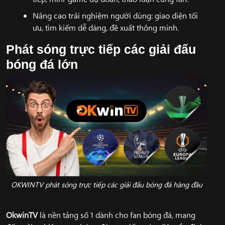
Nâng cao trải nghiệm người dùng: giao diện tối
ưu, tìm kiếm dễ dàng, đề xuất thông minh.
Phát sóng trực tiếp các giải đấu
bóng đá lớn
OKWINTV phát sóng trực tiếp các giải đấu bóng đá hàng đầu
OkwinTV
là nền tảng số 1 dành cho fan bóng đá, mang