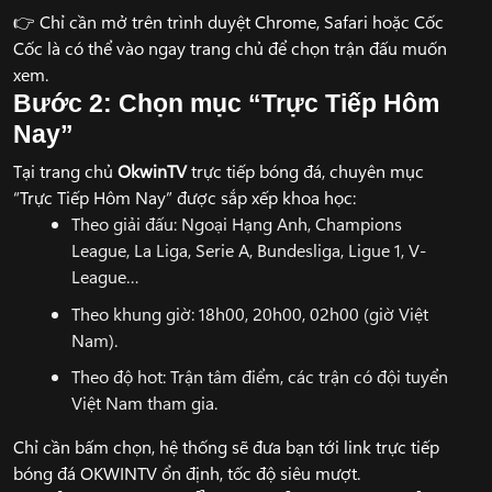
👉 Chỉ cần mở trên trình duyệt Chrome, Safari hoặc Cốc
Cốc là có thể vào ngay trang chủ để chọn trận đấu muốn
xem.
Bước 2: Chọn mục “Trực Tiếp Hôm
Nay”
Tại trang chủ
OkwinTV
trực tiếp bóng đá, chuyên mục
“Trực Tiếp Hôm Nay” được sắp xếp khoa học:
Theo giải đấu: Ngoại Hạng Anh, Champions
League, La Liga, Serie A, Bundesliga, Ligue 1, V-
League…
Theo khung giờ: 18h00, 20h00, 02h00 (giờ Việt
Nam).
Theo độ hot: Trận tâm điểm, các trận có đội tuyển
Việt Nam tham gia.
Chỉ cần bấm chọn, hệ thống sẽ đưa bạn tới link trực tiếp
bóng đá OKWINTV ổn định, tốc độ siêu mượt.