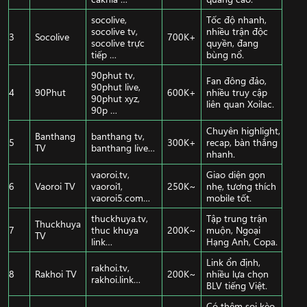
socolive,
Tốc độ nhanh,
socolive tv,
nhiều trận độc
3
Socolive
700K+
socolive trực
quyền, đang
tiếp …
bùng nổ.
90phut tv,
Fan đông đảo,
90phut live,
4
90Phut
600K+
nhiều truy cập
90phut xyz,
liên quan Xoilac.
90p …
Chuyên highlight,
Banthang
banthang tv,
5
300K+
recap, bàn thắng
TV
banthang live…
nhanh.
vaoroi.tv,
Giao diện gọn
6
Vaoroi TV
vaoroi1,
250K~
nhẹ, tương thích
vaoroi5.com…
mobile tốt.
thuckhuya.tv,
Tập trung trận
Thuckhuya
7
thuc khuya
200K~
muộn, Ngoại
TV
link…
Hạng Anh, Copa.
Link ổn định,
rakhoi.tv,
8
Rakhoi TV
200K~
nhiều lựa chọn
rakhoi.link…
BLV tiếng Việt.
Có thêm soi kèo