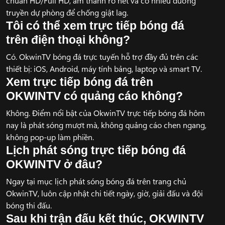
chuẩn HD/Full HD, âm thanh rõ nét và có nhiều đường
truyền dự phòng để chống giật lag.
Tôi có thể xem trực tiếp bóng đá
trên điện thoại không?
Có. OkwinTV bóng đá trực tuyến hỗ trợ đầy đủ trên các
thiết bị: iOS, Android, máy tính bảng, laptop và smart TV.
Xem trực tiếp bóng đá trên
OKWINTV có quảng cáo không?
Không. Điểm nổi bật của OkwinTV trực tiếp bóng đá hôm
nay là phát sóng mượt mà, không quảng cáo chen ngang,
không pop-up làm phiền.
Lịch phát sóng trực tiếp bóng đá
OKWINTV ở đâu?
Ngay tại mục lịch phát sóng bóng đá trên trang chủ
OkwinTV, luôn cập nhật chi tiết ngày, giờ, giải đấu và đội
bóng thi đấu.
Sau khi trận đấu kết thúc, OKWINTV