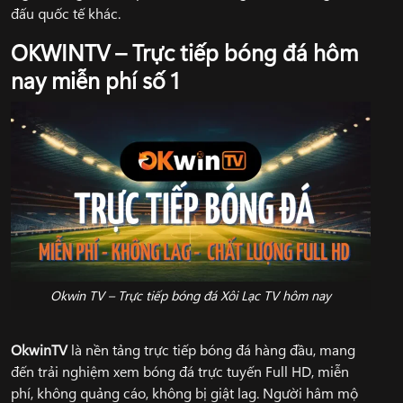
đấu quốc tế khác.
OKWINTV – Trực tiếp bóng đá hôm
nay miễn phí số 1
Okwin TV – Trực tiếp bóng đá Xôi Lạc TV hôm nay
OkwinTV
là nền tảng trực tiếp bóng đá hàng đầu, mang
đến trải nghiệm xem bóng đá trực tuyến Full HD, miễn
phí, không quảng cáo, không bị giật lag. Người hâm mộ