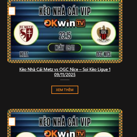
09
Th11
Kèo Nhà Cái Metz vs OGC Nice – Soi Kèo Ligue 1
09/11/2025
XEM THÊM
09
Th11