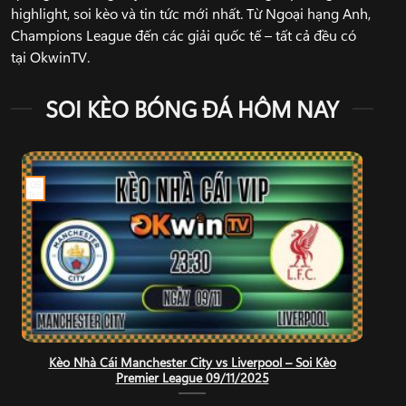
highlight, soi kèo và tin tức mới nhất. Từ Ngoại hạng Anh,
Champions League đến các giải quốc tế – tất cả đều có
tại OkwinTV.
SOI KÈO BÓNG ĐÁ HÔM NAY
09
Th11
Kèo Nhà Cái Manchester City vs Liverpool – Soi Kèo
Premier League 09/11/2025