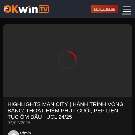
Bỏ
CƯỢC OKFUN
qua
nội
dung
HIGHLIGHTS MAN CITY | HÀNH TRÌNH VÒNG
BẢNG: THOÁT HIỂM PHÚT CUỐI, PEP LIÊN
TỤC ÔM ĐẦU | UCL 24/25
07/02/2025
admin