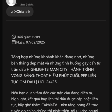
1 năm trước
Chia sẻ
Thời gian: 15:09
Ngày: 07/02/2025
Tổng hợp những khoảnh khắc đáng nhớ, những
bàn thắng đẹp mắt và những tình huống gay cấn từ
trận đấu HIGHLIGHTS MAN CITY | HÀNH TRÌNH
VÒNG BẢNG: THOÁT HIỂM PHÚT CUỐI, PEP LIÊN
TỤC ÔM ĐẦU | UCL 24/25.
Nếu bạn quan tâm đến các trận cầu đang diễn ra,
highlight, kết quả hay lịch thi đấu được cập nhật liên
tục, hãy ghé thăm
CakhiaTV
– nền tảng bóng đá trực
tuyến do chính chúng tôi phát triển, tối ưu cho người