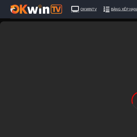
Bỏ
OKWINTV
BẢNG XẾP HẠ
qua
nội
dung