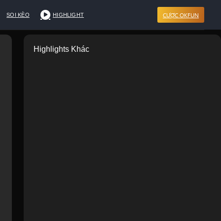
CƯỢC OKFUN
SOI KÈO
HIGHLIGHT
Highlights Khác