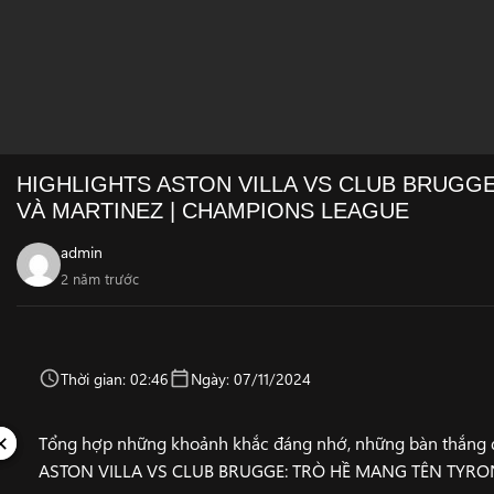
HIGHLIGHTS ASTON VILLA VS CLUB BRUGG
VÀ MARTINEZ | CHAMPIONS LEAGUE
admin
2 năm trước
Thời gian: 02:46
Ngày: 07/11/2024
✕
✕
Tổng hợp những khoảnh khắc đáng nhớ, những bàn thắng đ
ASTON VILLA VS CLUB BRUGGE: TRÒ HỀ MANG TÊN TYRO