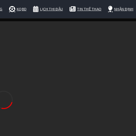
NG
KQBD
LỊCH THI ĐẤU
TIN THỂ THAO
NHẬN ĐỊNH