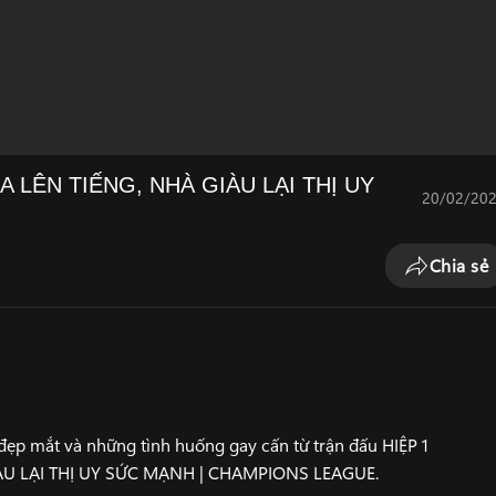
 LÊN TIẾNG, NHÀ GIÀU LẠI THỊ UY
20/02/20
Chia sẻ
p mắt và những tình huống gay cấn từ trận đấu HIỆP 1
ÀU LẠI THỊ UY SỨC MẠNH | CHAMPIONS LEAGUE.