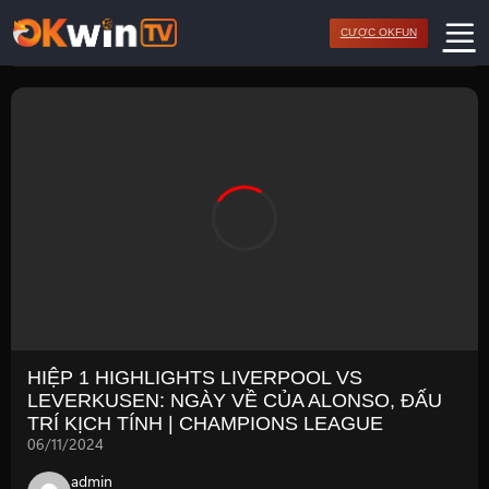
Bỏ
CƯỢC OKFUN
qua
nội
dung
HIỆP 1 HIGHLIGHTS LIVERPOOL VS
LEVERKUSEN: NGÀY VỀ CỦA ALONSO, ĐẤU
TRÍ KỊCH TÍNH | CHAMPIONS LEAGUE
06/11/2024
admin