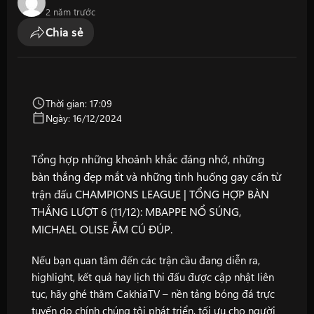
2 năm trước
Chia sẻ
Thời gian: 17:09
Ngày: 16/12/2024
Tổng hợp những khoảnh khắc đáng nhớ, những
bàn thắng đẹp mắt và những tình huống gay cấn từ
trận đấu CHAMPIONS LEAGUE | TỔNG HỢP BÀN
THẮNG LƯỢT 6 (11/12): MBAPPE NỔ SÚNG,
MICHAEL OLISE ẴM CÚ ĐÚP.
Nếu bạn quan tâm đến các trận cầu đang diễn ra,
highlight, kết quả hay lịch thi đấu được cập nhật liên
tục, hãy ghé thăm
CakhiaTV
– nền tảng bóng đá trực
tuyến do chính chúng tôi phát triển, tối ưu cho người