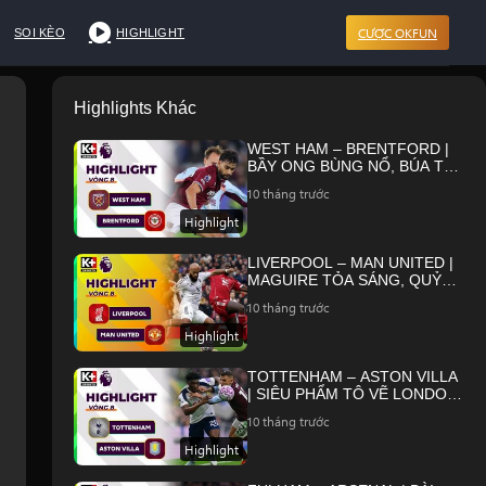
CƯỢC OKFUN
SOI KÈO
HIGHLIGHT
Highlights Khác
WEST HAM – BRENTFORD |
BẦY ONG BÙNG NỔ, BÚA TẠ
RƠI SÂU VÀO KHỦNG HOẢNG
10 tháng trước
| NGOẠI HẠNG ANH 25/26
Highlight
LIVERPOOL – MAN UNITED |
MAGUIRE TỎA SÁNG, QUỶ
ĐỎ BẢN LĨNH KÉO SẬP
10 tháng trước
ANFIELD | NGOẠI HẠNG ANH
25/26
Highlight
TOTTENHAM – ASTON VILLA
| SIÊU PHẨM TÔ VẼ LONDON,
NGƯỜI ARGENTINA TỎA
10 tháng trước
SÁNG | NGOẠI HẠNG ANH
25/26
Highlight