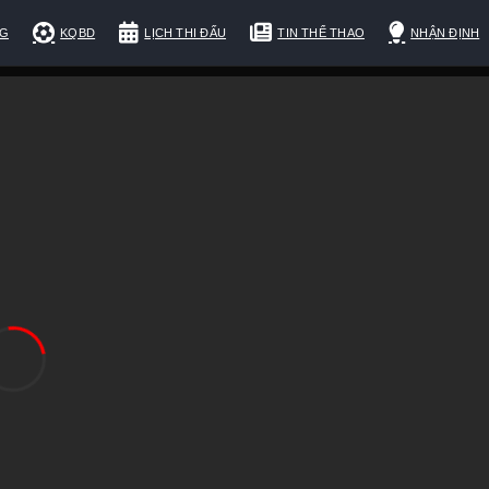
NG
KQBD
LỊCH THI ĐẤU
TIN THỂ THAO
NHẬN ĐỊNH