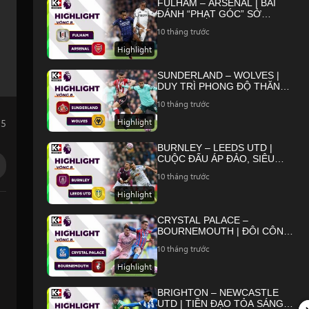
FULHAM – ARSENAL | BÀI
ĐÁNH “PHẠT GÓC” SỞ
TRƯỞNG, PHÁO THỦ XÂY
10 tháng trước
CHẮC NGÔI ĐẦU | NGOẠI
HẠNG ANH 25/26
Highlight
SUNDERLAND – WOLVES |
DUY TRÌ PHONG ĐỘ THĂNG
HOA, TẬN DỤNG CƠ HỘI |
10 tháng trước
NGOẠI HẠNG ANH 25/26
Highlight
25
BURNLEY – LEEDS UTD |
CUỘC ĐẤU ÁP ĐẢO, SIÊU
PHẨM GỌI TÊN TCHAONUA |
10 tháng trước
NGOẠI HẠNG ANH 25/26
Highlight
CRYSTAL PALACE –
BOURNEMOUTH | ĐÔI CÔNG
QUÁ TỐC ĐỘ, KỊCH TÍNH ĐẾN
10 tháng trước
GIÂY CUỐI | NGOẠI HẠNG
ANH 25/26
Highlight
BRIGHTON – NEWCASTLE
UTD | TIỀN ĐẠO TỎA SÁNG,