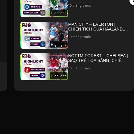
CƠ HỘI TẬN DỤNG CHỚP
10 tháng trước
NHOÁNG | NGOẠI HẠNG ANH
25/26
Highlight
MAN CITY – EVERTON |
CHIẾN TÍCH CỦA HAALAND,
THE CITIZENS NỐI DÀI MẠCH
10 tháng trước
THẮNG | NGOẠI HẠNG ANH
25/26
Highlight
NOTTM FOREST – CHELSEA |
SAO TRẺ TỎA SÁNG, CHIẾN
THẮNG KHÔNG TRỌN VẸN |
10 tháng trước
NGOẠI HẠNG ANH 25/26
Highlight