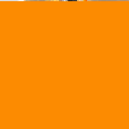
IN CHUNG
LIÊN KẾT
LIÊN H
Web
Bảng xếp hạng bóng đá
htt
Lịch thi đấu
Ngư
Tấn
KQBD hôm nay
Địa
 gặp
Highlights bóng đá
đư
Ph
Nhận định bóng đá
phố
 nhiệm
Soi kèo nhà cái
Na
Ph