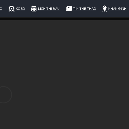
NG
KQBD
LỊCH THI ĐẤU
TIN THỂ THAO
NHẬN ĐỊNH