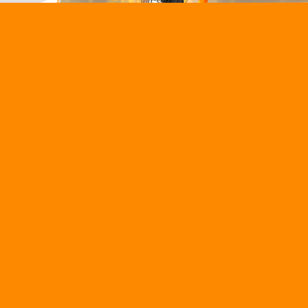
IN CHUNG
LIÊN KẾT
LIÊN H
Web
Bảng xếp hạng bóng đá
htt
Lịch thi đấu
Ngư
Tấn
KQBD hôm nay
Địa
 gặp
Highlights bóng đá
đư
Ph
Nhận định bóng đá
phố
 nhiệm
Soi kèo nhà cái
Na
Ph