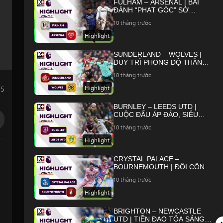
FULHAM – ARSENAL | BÀI
ĐÁNH “PHẠT GÓC” SỞ
TRƯỞNG, PHÁO THỦ XÂY
10 tháng trước
CHẮC NGÔI ĐẦU | NGOẠI
HẠNG ANH 25/26
Highlight
SUNDERLAND – WOLVES |
DUY TRÌ PHONG ĐỘ THĂNG
HOA, TẬN DỤNG CƠ HỘI |
10 tháng trước
NGOẠI HẠNG ANH 25/26
Highlight
25
BURNLEY – LEEDS UTD |
CUỘC ĐẤU ÁP ĐẢO, SIÊU
PHẨM GỌI TÊN TCHAONUA |
10 tháng trước
NGOẠI HẠNG ANH 25/26
Highlight
CRYSTAL PALACE –
BOURNEMOUTH | ĐÔI CÔNG
QUÁ TỐC ĐỘ, KỊCH TÍNH ĐẾN
10 tháng trước
GIÂY CUỐI | NGOẠI HẠNG
ANH 25/26
Highlight
BRIGHTON – NEWCASTLE
UTD | TIỀN ĐẠO TỎA SÁNG,