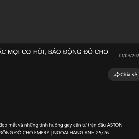
XÁC MỌI CƠ HỘI, BÁO ĐỘNG ĐỎ CHO
01/09/20
Chia sẻ
ẹp mắt và những tình huống gay cấn từ trận đấu ASTON
O ĐỘNG ĐỎ CHO EMERY | NGOẠI HẠNG ANH 25/26.