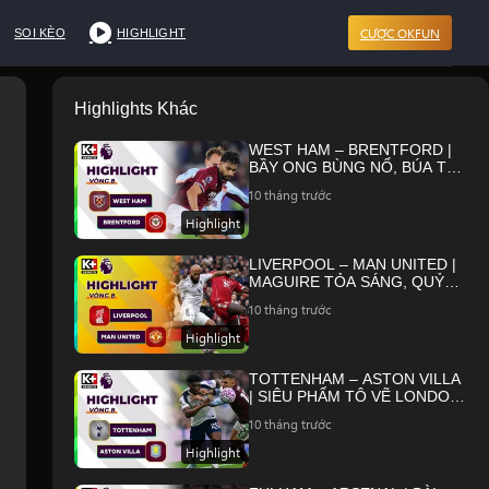
CƯỢC OKFUN
SOI KÈO
HIGHLIGHT
Highlights Khác
WEST HAM – BRENTFORD |
BẦY ONG BÙNG NỔ, BÚA TẠ
RƠI SÂU VÀO KHỦNG HOẢNG
10 tháng trước
| NGOẠI HẠNG ANH 25/26
Highlight
LIVERPOOL – MAN UNITED |
MAGUIRE TỎA SÁNG, QUỶ
ĐỎ BẢN LĨNH KÉO SẬP
10 tháng trước
ANFIELD | NGOẠI HẠNG ANH
25/26
Highlight
TOTTENHAM – ASTON VILLA
| SIÊU PHẨM TÔ VẼ LONDON,
NGƯỜI ARGENTINA TỎA
10 tháng trước
SÁNG | NGOẠI HẠNG ANH
25/26
Highlight