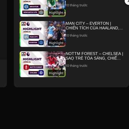
CƠ HỘI TẬN DỤNG CHỚP
10 tháng trước
NHOÁNG | NGOẠI HẠNG ANH
25/26
Highlight
MAN CITY – EVERTON |
CHIẾN TÍCH CỦA HAALAND,
THE CITIZENS NỐI DÀI MẠCH
10 tháng trước
THẮNG | NGOẠI HẠNG ANH
25/26
Highlight
NOTTM FOREST – CHELSEA |
SAO TRẺ TỎA SÁNG, CHIẾN
THẮNG KHÔNG TRỌN VẸN |
10 tháng trước
NGOẠI HẠNG ANH 25/26
Highlight